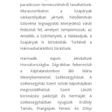
paradicsom termesztéséről tanulhattunk.
Muraszombaton a Szapáryak
várkastélyában jártunk. Felsőlendván
Szlovénia legnagyobb kiterjedésű várát
fedeztük fel, amelyet templomosok, az
Amadék, a Széchenyiek, a Nádasdyak, a
Szapáryak is birtokolták. Türkénél a
Hármashatárkőhöz túráztunk.
Harmadik napon elindultunk
Horvátországba. Zágrábban felkerestük
a Káptalandombon álló Mária
Mennybemenetel Székesegyházat. A
székesegyház Szent István kápolnájában
megcsodálhattuk Szent László
koronázási palástját és hermáját. A
székesegyházban nyugszik Erdődy
Tamás, Frangepán Ferenc és Zrínyi