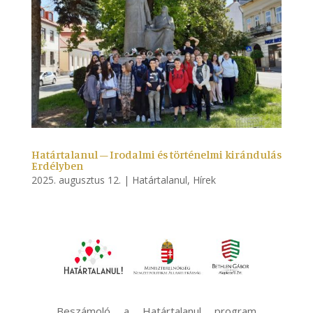
Határtalanul – Irodalmi és történelmi kirándulás
Erdélyben
2025. augusztus 12.
|
Határtalanul
,
Hírek
Beszámoló a Határtalanul program