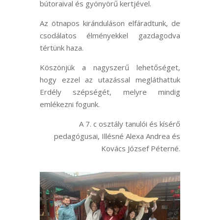
bútoraival és gyönyörű kertjével.
Az ötnapos kiránduláson elfáradtunk, de
csodálatos élményekkel gazdagodva
tértünk haza.
Köszönjük a nagyszerű lehetőséget,
hogy ezzel az utazással megláthattuk
Erdély szépségét, melyre mindig
emlékezni fogunk.
A 7. c osztály tanulói és kísérő
pedagógusai, Illésné Alexa Andrea és
Kovács József Péterné.