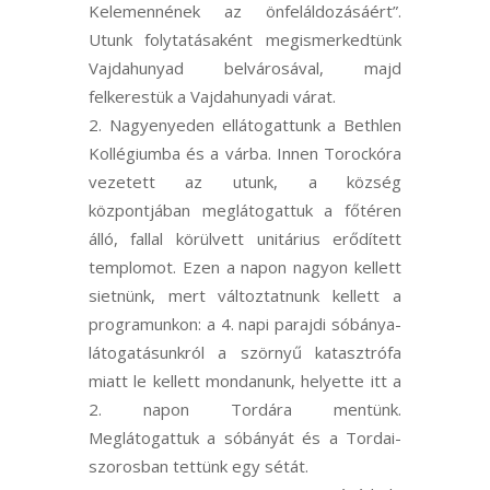
Kelemennének az önfeláldozásáért”.
Utunk folytatásaként megismerkedtünk
Vajdahunyad belvárosával, majd
felkerestük a Vajdahunyadi várat.
Nagyenyeden ellátogattunk a Bethlen
Kollégiumba és a várba. Innen Torockóra
vezetett az utunk, a község
központjában meglátogattuk a főtéren
álló, fallal körülvett unitárius erődített
templomot. Ezen a napon nagyon kellett
sietnünk, mert változtatnunk kellett a
programunkon: a 4. napi parajdi sóbánya-
látogatásunkról a szörnyű katasztrófa
miatt le kellett mondanunk, helyette itt a
2. napon Tordára mentünk.
Meglátogattuk a sóbányát és a Tordai-
szorosban tettünk egy sétát.