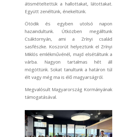
átismételtettük a hallottakat, látottakat.
Együtt zenéltünk, énekeltünk.
Ötödik és egyben utolsó napon
hazaindultunk. Útközben megálltunk
Csáktornyán, ami a Zrínyi család
sasfészke. Koszorút helyeztünk el Zrínyi
Miklós emlékművénél, majd elsétáltunk a
várba. Nagyon tartalmas hét áll
mögöttünk. Sokat tanultunk a határon túl
élt vagy még ma is élő magyarságról.
Megvalósult Magyarország Kormányának
támogatásával.