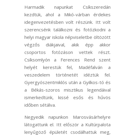
Harmadik napunkat Csíkszeredán
kezdtük, ahol a Mikó-várban érdekes
idegenvezetésben volt részünk. Itt volt
szerencsénk találkozni és fotózkodni a
helyi magyar iskola népviseletbe öltözött
végzős diákjaival, akik épp akkor
csoportos fotózáson vettek részt.
Csíksomlyón a Ferences Rend szent
helyét kerestük fel, Madéfalván a
veszedelem történetét idéztük fel.
Gyergyószentmiklós után a Gyilkos-tó és
a Békás-szoros misztikus legendáival
ismerkedtünk, kissé esős és hűvös
időben sétálva.
Negyedik napunkon Marosvásárhelyre
látogattunk el. Itt először a Kultúrpalota
lenyűgöző épületét csodálhattuk meg,