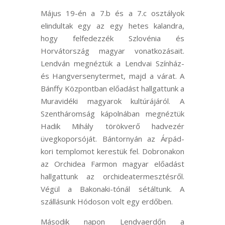
Május 19-én a 7.b és a 7.c osztályok
elindultak egy az egy hetes kalandra,
hogy felfedezzék Szlovénia és
Horvátország magyar vonatkozásait.
Lendván megnéztük a Lendvai Színház-
és Hangversenytermet, majd a várat. A
Bánffy Központban előadást hallgattunk a
Muravidéki magyarok kultúrájáról. A
Szentháromság kápolnában megnéztük
Hadik Mihály törökverő hadvezér
üvegkoporsóját. Bántornyán az Árpád-
kori templomot kerestük fel. Dobronakon
az Orchidea Farmon magyar előadást
hallgattunk az orchideatermesztésről.
Végül a Bakonaki-tónál sétáltunk. A
szállásunk Hódoson volt egy erdőben.
Második napon Lendvaerdőn a