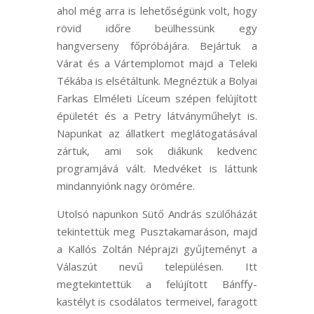
ahol még arra is lehetőségünk volt, hogy
rövid időre beülhessünk egy
hangverseny főpróbájára. Bejártuk a
Várat és a Vártemplomot majd a Teleki
Tékába is elsétáltunk. Megnéztük a Bolyai
Farkas Elméleti Líceum szépen felújított
épületét és a Petry látványműhelyt is.
Napunkat az állatkert meglátogatásával
zártuk, ami sok diákunk kedvenc
programjává vált. Medvéket is láttunk
mindannyiónk nagy örömére.
Utolsó napunkon Sütő András szülőházát
tekintettük meg Pusztakamaráson, majd
a Kallós Zoltán Néprajzi gyűjteményt a
Válaszút nevű településen. Itt
megtekintettük a felújított Bánffy-
kastélyt is csodálatos termeivel, faragott