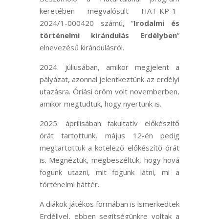
keretében megvalósult HAT-KP-1-
2024/1-000420 számú, ”
Irodalmi és
történelmi kirándulás Erdélyben
”
elnevezésű kirándulásról.
2024. júliusában, amikor megjelent a
pályázat, azonnal jelentkeztünk az erdélyi
utazásra. Óriási öröm volt novemberben,
amikor megtudtuk, hogy nyertünk is.
2025. áprilisában fakultatív előkészítő
órát tartottunk, május 12-én pedig
megtartottuk a kötelező előkészítő órát
is. Megnéztük, megbeszéltük, hogy hová
fogunk utazni, mit fogunk látni, mi a
történelmi háttér.
A diákok játékos formában is ismerkedtek
Erdéllyel, ebben segítségünkre voltak a