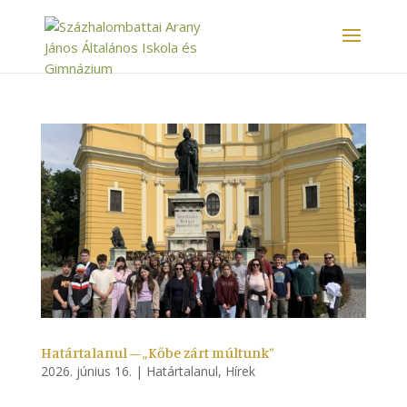
Határtalanul – „Kőbe zárt múltunk”
2026. június 16.
|
Határtalanul
,
Hírek