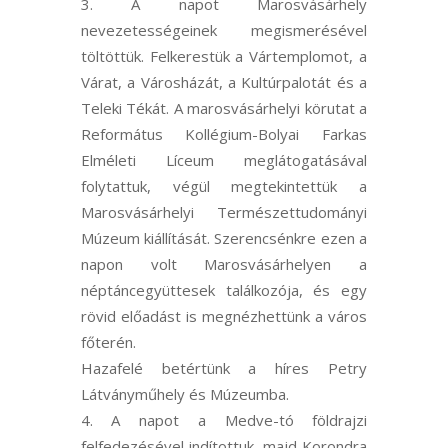
A napot Marosvásárhely
nevezetességeinek megismerésével
töltöttük. Felkerestük a Vártemplomot, a
Várat, a Városházát, a Kultúrpalotát és a
Teleki Tékát. A marosvásárhelyi körutat a
Református Kollégium-Bolyai Farkas
Elméleti Líceum meglátogatásával
folytattuk, végül megtekintettük a
Marosvásárhelyi Természettudományi
Múzeum kiállítását. Szerencsénkre ezen a
napon volt Marosvásárhelyen a
néptáncegyüttesek találkozója, és egy
rövid előadást is megnézhettünk a város
főterén.
Hazafelé betértünk a híres Petry
Látványműhely és Múzeumba.
A napot a Medve-tó földrajzi
felfedezésével indítottuk, majd Korondra