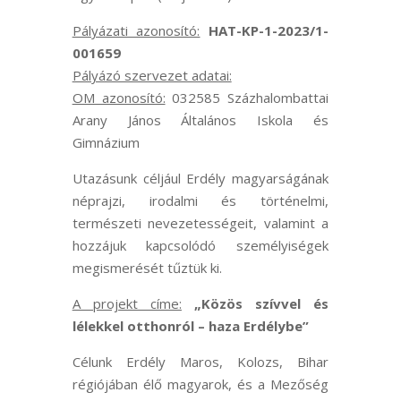
Pályázati azonosító:
HAT-KP-1-2023/1-
001659
Pályázó szervezet adatai:
OM azonosító:
032585 Százhalombattai
Arany János Általános Iskola és
Gimnázium
Utazásunk céljául Erdély magyarságának
néprajzi, irodalmi és történelmi,
természeti nevezetességeit, valamint a
hozzájuk kapcsolódó személyiségek
megismerését tűztük ki.
A projekt címe:
„Közös szívvel és
lélekkel otthonról – haza Erdélybe”
Célunk Erdély Maros, Kolozs, Bihar
régiójában élő magyarok, és a Mezőség