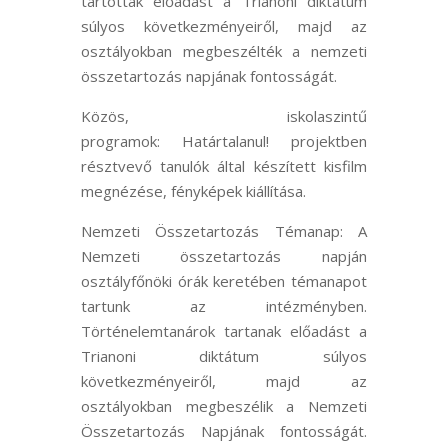
tartottak előadást a Trianoni diktátum
súlyos következményeiről, majd az
osztályokban megbeszélték a nemzeti
összetartozás napjának fontosságát.
Közös, iskolaszintű
programok:
Határtalanul
! projektben
résztvevő tanulók által készített kisfilm
megnézése, fényképek kiállítása.
Nemzeti Összetartozás Témanap: A
Nemzeti összetartozás napján
osztályfőnöki órák keretében témanapot
tartunk az intézményben.
Történelemtanárok tartanak előadást a
Trianoni diktátum súlyos
következményeiről, majd az
osztályokban megbeszélik a Nemzeti
Összetartozás Napjának fontosságát.