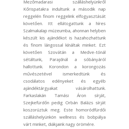
Mezőmadarasi szálláshelyünkről
Kőrispatakra indultunk a második nap
reggelén finom reggelink elfogyasztását
követően. Itt ellátogattunk a híres
Szalmakalap múzeumba, ahonnan helyben
készült kis ajándékot is hazahozhattunk
és finom lángossal kínáltak minket. Ezt
követően Szovátán a Medve-tónál
sétáltunk, Parajdnál a sóbányáról
hallottunk. Korondon a korongozás
művészetével ismerkedtünk és
csodálatos edényeket és egyéb
ajándéktárgyakat vásárolhattunk.
Farkaslakán Tamási Áron sírját,
Szejkefürdőn pedig Orbán Balázs sírját
koszorúztuk meg. Este homoródfürdői
szálláshelyünkön wellness és bobpálya
várt minket, diákjaink nagy örömére.