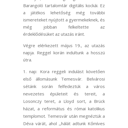
Barangoló tartalomtár digitális kockái. Ez
a játékos lehetőség még további
ismereteket nyújtott a gyermekeknek, és
még jobban felkeltette az
érdeklődésüket az utazás iránt.
Végre elérkezett május 19., az utazás
napja. Reggel korán indultunk a hosszú
útra.
nap: Kora reggeli indulást követően
első állomásunk Temesvár. Belvárosi
sétánk során felfedeztük a város
nevezetes épületeit és tereit, a
Losonczy teret, a Lloyd sort, a Brück
házat, a református és római katolikus
templomot. Temesvár után megnéztük a
Déva várát, ahol ,,hálát adtunk Kőmíves