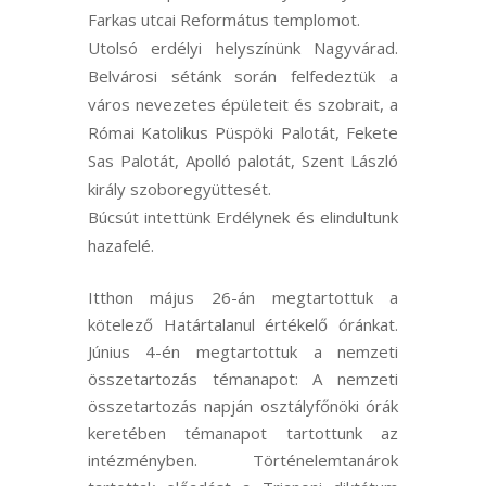
Farkas utcai Református templomot.
Utolsó erdélyi helyszínünk Nagyvárad.
Belvárosi sétánk során felfedeztük a
város nevezetes épületeit és szobrait, a
Római Katolikus Püspöki Palotát, Fekete
Sas Palotát, Apolló palotát, Szent László
király szoboregyüttesét.
Búcsút intettünk Erdélynek és elindultunk
hazafelé.
Itthon május 26-án megtartottuk a
kötelező Határtalanul értékelő óránkat.
Június 4-én megtartottuk a nemzeti
összetartozás témanapot: A nemzeti
összetartozás napján osztályfőnöki órák
keretében témanapot tartottunk az
intézményben. Történelemtanárok