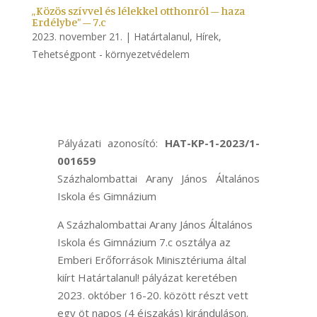
„Közös szívvel és lélekkel otthonról – haza
Erdélybe” – 7.c
2023. november 21.
|
Határtalanul
,
Hírek
,
Tehetségpont - környezetvédelem
Pályázati azonosító:
HAT-KP-1-2023/1-
001659
Százhalombattai Arany János Általános
Iskola és Gimnázium
A Százhalombattai Arany János Általános
Iskola és Gimnázium 7.c osztálya az
Emberi Erőforrások Minisztériuma által
kiírt Határtalanul! pályázat keretében
2023. október 16-20. között részt vett
egy öt napos (4 éjszakás) kiránduláson.