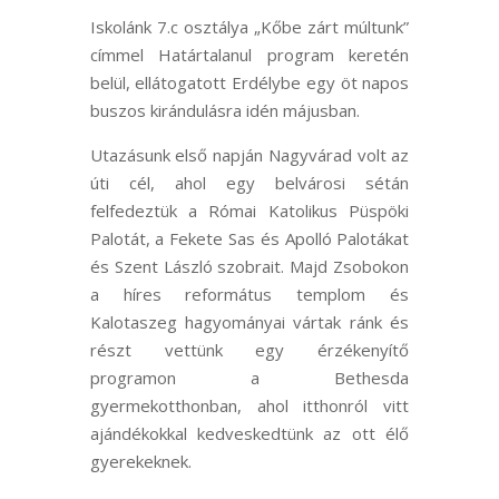
Iskolánk 7.c osztálya „Kőbe zárt múltunk”
címmel Határtalanul program keretén
belül, ellátogatott Erdélybe egy öt napos
buszos kirándulásra idén májusban.
Utazásunk első napján Nagyvárad volt az
úti cél, ahol egy belvárosi sétán
felfedeztük a Római Katolikus Püspöki
Palotát, a Fekete Sas és Apolló Palotákat
és Szent László szobrait. Majd Zsobokon
a híres református templom és
Kalotaszeg hagyományai vártak ránk és
részt vettünk egy érzékenyítő
programon a Bethesda
gyermekotthonban, ahol itthonról vitt
ajándékokkal kedveskedtünk az ott élő
gyerekeknek.