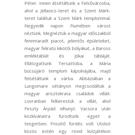
Péter. Innen átsétáltunk a Felsővárosba,
ahol a Jellasics-teret és a Szent Márk-
teret találtuk a Szent Márk templommal.
Negyedik napon Fiumében várost
néztünk. Megnéztük a magyar időszakból
fennmaradt piacot, jelentős épületeket,
magyar feliratú kikötői bólyákat, a Baross
emléktáblát és Jókai tábláját.
Ellátogattunk Tersattoba, a Mária
búcsújáró templom kápolnájába, majd
felsétáltunk a várba. Abbáziában a
Lungomare sétányon megcsodáltuk a
magyar arisztokrata családok villáit.
Lovranban felkerestük a villát, ahol
Feszty Árpád elhunyt. Vacsora után
közkívánatra fürödtünk egyet a
tengerben. Frissítő fürdés volt Utolsó
közös estén egy rövid kvízjátékon