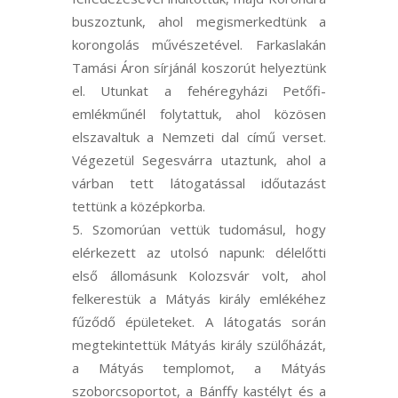
buszoztunk, ahol megismerkedtünk a
korongolás művészetével. Farkaslakán
Tamási Áron sírjánál koszorút helyeztünk
el. Utunkat a fehéregyházi Petőfi-
emlékműnél folytattuk, ahol közösen
elszavaltuk a Nemzeti dal című verset.
Végezetül Segesvárra utaztunk, ahol a
várban tett látogatással időutazást
tettünk a középkorba.
Szomorúan vettük tudomásul, hogy
elérkezett az utolsó napunk: délelőtti
első állomásunk Kolozsvár volt, ahol
felkerestük a Mátyás király emlékéhez
fűződő épületeket. A látogatás során
megtekintettük Mátyás király szülőházát,
a Mátyás templomot, a Mátyás
szoborcsoportot, a Bánffy kastélyt és a