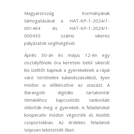
Magyarország Kormányának
támogatásával a HAT-KP-1-2024/1-
001464 és
HAT-KP-1-2024/1-
000430
számú sikeres
pályázat
ok
segítségével.
Április 30-án és május 12-én egy
osztályfőnöki óra keretein belül sikerült
kis ízelítőt kapniuk a gyerekeknek a rájuk
váró történelmi kalandozásokból, ilyen
módon is előkészítve az utazást. A
Barangoló digitális tartalomtár
témánkhoz kapcsolódó tankockáit
oldották meg a gyerekek. A feladatokat
kooperatív módon végezték el, kisebb
csoportokban. Az érdekes feladatok
teljesen lekötötték őket.