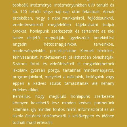
többcélú intézménye. Intézményünkben 870 tanuló és
kb. 120 felnőtt végzi nap-nap után feladatait. Annak
érdekében, hogy a napi munkánkról, fejlődésünkről,
eredményeinkről megfelelően tájékoztatni tudjuk
Önöket, honlapunk szerkezetét és tartalmát az idei
tanév elejétől megújítjuk. Igyekszünk betekintést
engedni hétköznapjainkba, terveinkbe,
rendezvényeinkbe, projektjeinkbe. Kiemelt híreinket,
felhívásainkat, hirdetéseinket jól láthatóan olvashatják.
Számos fotót és videófelvételt is megtekinthetnek
iskolánk gyorsan pörgő, tartalmas mindennapjairól,
programjainkról, melyeket a diákjaink, kollégáink vagy
éppen a kedves szülők támasztanak alá néhány
érdekes cikkel.
Reméljük, hogy megújuló honlapunk szerkezete
könnyen kezelhető lesz minden kedves partnerünk
számára, így minden fontos hírről, információról és az
iskola életének történéseiről is kellőképpen és időben
tudnak majd értesülni.