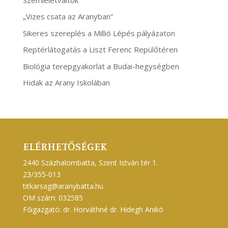
„Vizes csata az Aranyban”
Sikeres szereplés a Millió Lépés pályázaton
Reptérlátogatás a Liszt Ferenc Repülőtéren
Biológia terepgyakorlat a Budai-hegységben
Hidak az Arany Iskolában
ELÉRHETŐSÉGEK
2440 Százhalombatta, Szent István tér 1.
23/355-013
titkarsag@aranybatta.hu
OM szám: 032585
Főigazgató: dr. Horváthné dr. Hidegh Anikó