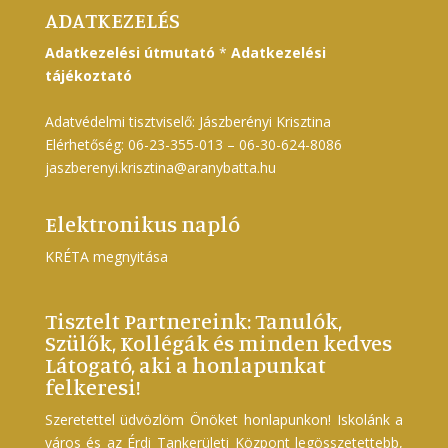
ADATKEZELÉS
Adatkezelési útmutató
*
Adatkezelési
tájékoztató
Adatvédelmi tisztviselő: Jászberényi Krisztina
Elérhetőség: 06-23-355-013 – 06-30-624-8086
jaszberenyi.krisztina@aranybatta.hu
Elektronikus napló
KRÉTA megnyitása
Tisztelt Partnereink: Tanulók,
Szülők, Kollégák és minden kedves
Látogató, aki a honlapunkat
felkeresi!
Szeretettel üdvözlöm Önöket honlapunkon! Iskolánk a
város és az Érdi Tankerületi Központ legösszetettebb,