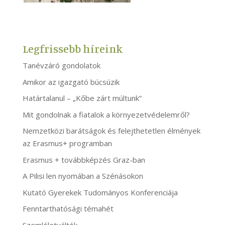
Legfrissebb híreink
Tanévzáró gondolatok
Amikor az igazgató búcsúzik
Határtalanul – „Kőbe zárt múltunk”
Mit gondolnak a fiatalok a környezetvédelemről?
Nemzetközi barátságok és felejthetetlen élmények
az Erasmus+ programban
Erasmus + továbbképzés Graz-ban
A Pilisi len nyomában a Szénásokon
Kutató Gyerekek Tudományos Konferenciája
Fenntarthatósági témahét
Szemléletváltók