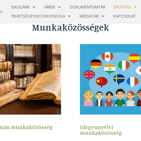
ISKOLÁNK
HÍREK
DOKUMENTUMTÁR
OKTATÁS
TEHETSÉGPONT/ÖKOISKOLA
MÉDIATÁR
KAPCSOLAT
Munkaközösségek
mán munkaközösség
Idegennyelvi
munkaközösség