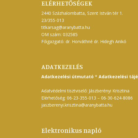
ELÉRHETŐSÉGEK
2440 Százhalombatta, Szent István tér 1.
23/355-013
titkarsag@aranybatta.hu
OM szám: 032585
Főigazgató: dr. Horváthné dr. Hidegh Anikó
ADATKEZELÉS
Adatkezelési útmutató
*
Adatkezelési táj
Adatvédelmi tisztviselő: Jászberényi Krisztina
Elérhetőség: 06-23-355-013 – 06-30-624-8086
jaszberenyi.krisztina@aranybatta.hu
Elektronikus napló