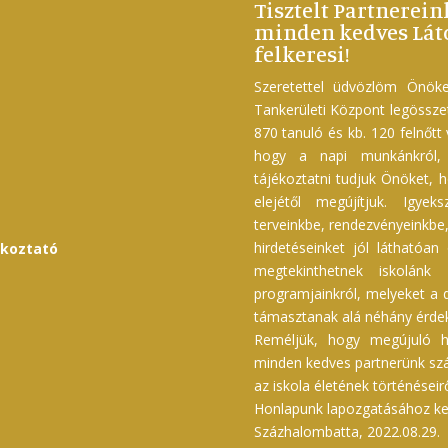
Tisztelt Partnerein
minden kedves Láto
felkeresi!
Szeretettel üdvözlöm Önöke
Tankerületi Központ legössz
870 tanuló és kb. 120 felnőtt
hogy a napi munkánkról, f
tájékoztatni tudjuk Önöket, h
elejétől megújítjuk. Igyek
terveinkbe, rendezvényeinkbe, 
hirdetéseinket jól láthatóan
ékoztató
megtekinthetnek iskolánk 
programjainkról, melyeket a d
támasztanak alá néhány érdek
Reméljük, hogy megújuló h
minden kedves partnerünk szám
az iskola életének történéseir
Honlapunk lapozgatásához kel
Százhalombatta, 2022.08.29.