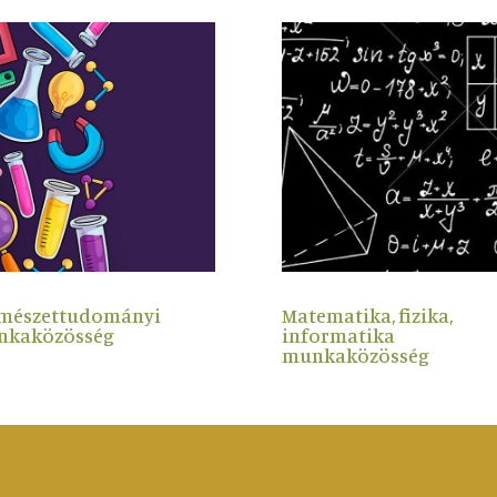
mészettudományi
Matematika, fizika,
nkaközösség
informatika
munkaközösség