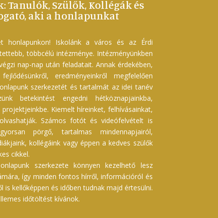
k: Tanulók, Szülők, Kollégák és
gató, aki a honlapunkat
t honlapunkon! Iskolánk a város és az Érdi
etettebb, többcélú intézménye. Intézményünkben
 végzi nap-nap után feladatait. Annak érdekében,
ejlődésünkről, eredményeinkről megfelelően
onlapunk szerkezetét és tartalmát az idei tanév
szünk betekintést engedni hétköznapjainkba,
projektjeinkbe. Kiemelt híreinket, felhívásainkat,
 olvashatják. Számos fotót és videófelvételt is
gyorsan pörgő, tartalmas mindennapjairól,
iákjaink, kollégáink vagy éppen a kedves szülők
es cikkel.
onlapunk szerkezete könnyen kezelhető lesz
ára, így minden fontos hírről, információról és
ől is kellőképpen és időben tudnak majd értesülni.
lemes időtöltést kívánok.