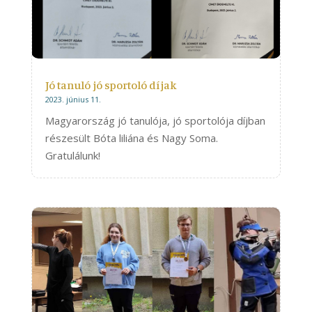
Jó tanuló jó sportoló díjak
2023. június 11.
Magyarország jó tanulója, jó sportolója díjban
részesült Bóta liliána és Nagy Soma.
Gratulálunk!