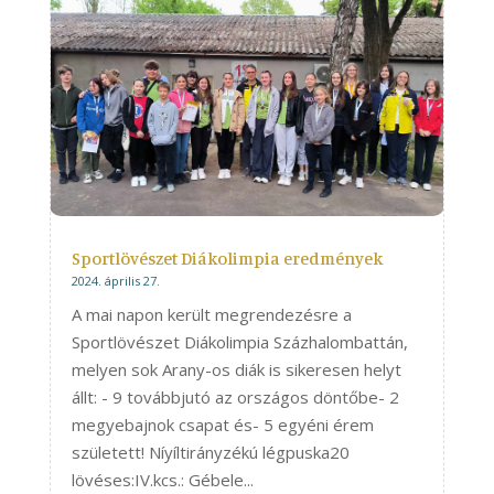
Sportlövészet Diákolimpia eredmények
2024. április 27.
A mai napon került megrendezésre a
Sportlövészet Diákolimpia Százhalombattán,
melyen sok Arany-os diák is sikeresen helyt
állt: - 9 továbbjutó az országos döntőbe- 2
megyebajnok csapat és- 5 egyéni érem
született! Níyíltirányzékú légpuska20
lövéses:IV.kcs.: Gébele...