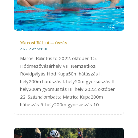
Marosi Bálint – úszás
2022. október 20.
Marosi Bálintúszó 2022. október 15.
Hódmezővásárhely VII. Nemzetközi
Rövidpályás Hód Kupa50m hátúszás I.
hely200m hátúszás I. hely50m gyorsúszás II.
hely200m gyorsúszás III. hely 2022. október
22. Százhalombatta Matrica Kupa200m
hátúszás 5. hely200m gyorsúszás 10....