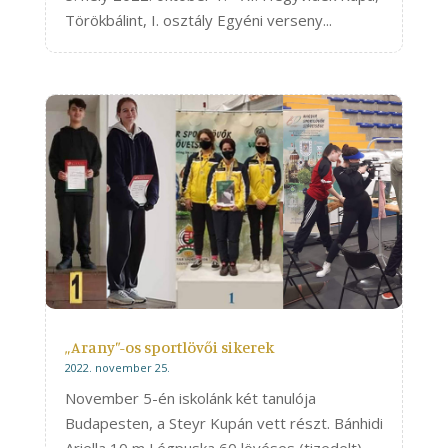
Törökbálint, I. osztály Egyéni verseny...
„Arany”-os sportlövői sikerek
2022. november 25.
November 5-én iskolánk két tanulója
Budapesten, a Steyr Kupán vett részt. Bánhidi
Ariella 10 m Légpuska 60 lövéses (tizedelt)