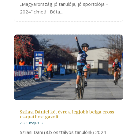
„Magyarország jó tanulója, jó sportolója –
2024” címet! Bóta...
Szilasi Dániel két évre a legjobb belga cross
csapathoz igazolt
2025. május 12.
Szilasi Dani (8.b osztályos tanulónk) 2024