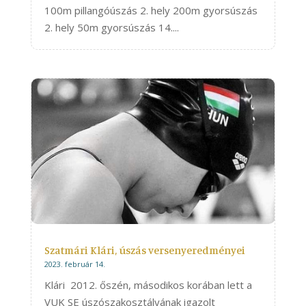
100m pillangóúszás 2. hely 200m gyorsúszás
2. hely 50m gyorsúszás 14....
Szatmári Klári, úszás versenyeredményei
2023. február 14.
Klári 2012. őszén, másodikos korában lett a
VUK SE úszószakosztályának igazolt