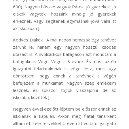
600). Nagyon büszke vagyok Rátok, jó gyerekek, jó
diákok vagytok, hozzánk mindig jó gyerekek
érkeznek, vagy segítenek egymásnak jóvá válni itt
az iskolában J
Kedves Diákok!, A mai napon nemcsak egy tanévet
zárunk le, hanem egy nagyon hosszú, csodás
utazást is. A nyolcadikos ballagáson azt mondtam a
ballagóknak: Vége. Vége a 8 évnek. És most az én
igazgatói feladataimnak is vége lesz, mert úgy
döntöttem, hogy ennek a tanévnek a végén
befejezem a munkámat. Nagyon szép emlékeim
lesznek, és sokszor fogok visszajönni ide az
iskolába, közétek J
Negyven évvel ezelőtt léptem be először ennek az
iskolának a kapuján. Akkor még fiatal tanárként
álltam itt, tele tervekkel. 5 éven át voltam igazgató