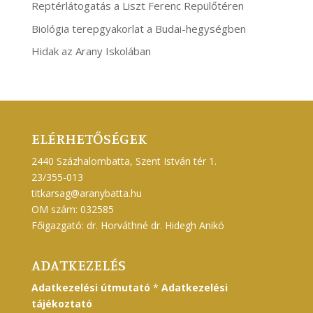
Reptérlátogatás a Liszt Ferenc Repülőtéren
Biológia terepgyakorlat a Budai-hegységben
Hidak az Arany Iskolában
ELÉRHETŐSÉGEK
2440 Százhalombatta, Szent István tér 1.
23/355-013
titkarsag@aranybatta.hu
OM szám: 032585
Főigazgató: dr. Horváthné dr. Hidegh Anikó
ADATKEZELÉS
Adatkezelési útmutató
*
Adatkezelési
tájékoztató