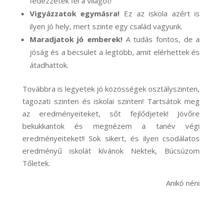
fedezzétek fel a világot!
Vigyázzatok egymásra!
Ez az iskola azért is
ilyen jó hely, mert szinte egy család vagyunk.
Maradjatok jó emberek!
A tudás fontos, de a
jóság és a becsület a legtöbb, amit elérhettek és
átadhattok.
Továbbra is legyetek jó közösségek osztályszinten,
tagozati szinten és iskolai szinten! Tartsátok meg
az eredményeiteket, sőt fejlődjetek! Jövőre
bekukkantok és megnézem a tanév végi
eredményeiteket!! Sok sikert, és ilyen csodálatos
eredményű iskolát kívánok Nektek, Búcsúzom
Tőletek.
Anikó néni