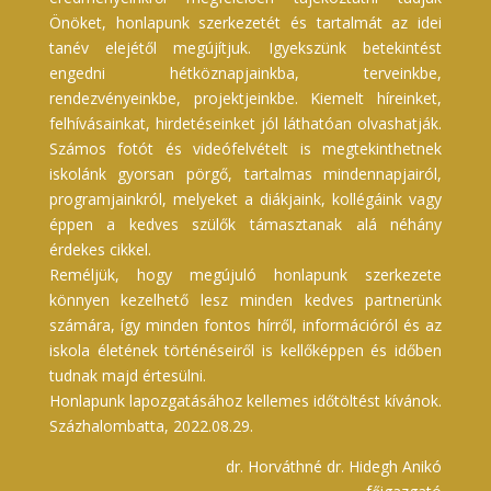
Önöket, honlapunk szerkezetét és tartalmát az idei
tanév elejétől megújítjuk. Igyekszünk betekintést
engedni hétköznapjainkba, terveinkbe,
rendezvényeinkbe, projektjeinkbe. Kiemelt híreinket,
felhívásainkat, hirdetéseinket jól láthatóan olvashatják.
Számos fotót és videófelvételt is megtekinthetnek
iskolánk gyorsan pörgő, tartalmas mindennapjairól,
programjainkról, melyeket a diákjaink, kollégáink vagy
éppen a kedves szülők támasztanak alá néhány
érdekes cikkel.
Reméljük, hogy megújuló honlapunk szerkezete
könnyen kezelhető lesz minden kedves partnerünk
számára, így minden fontos hírről, információról és az
iskola életének történéseiről is kellőképpen és időben
tudnak majd értesülni.
Honlapunk lapozgatásához kellemes időtöltést kívánok.
Százhalombatta, 2022.08.29.
dr. Horváthné dr. Hidegh Anikó