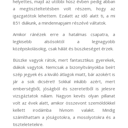
helyettes, majd az utóbbi húsz évben pedig abban
a megtiszteltetésben volt részem, hogy az
igazgatótok lehettem. Ezalatt az idő alatt ti, a mi
851 diákunk, a mindennapjaim részévé váltatok.
Amikor ránézek erre a hatalmas csapatra, a
legkisebb alsósoktól a legnagyobb
középiskolásokig, csak hálát és büszkeséget érzek.
Büszke vagyok rátok, mert fantasztikus gyerekek,
diákok vagytok. Nemcsak a bizonyítványokba beírt
szép jegyek és a kiváló átlagok miatt, bár azokért is
jár a sok dicséret! Sokkal inkább azért, mert
emberségből, jóságból és szeretetből is jelesre
vizsgáztatok nálam. Nagyon kevés olyan pillanat
volt az évek alatt, amikor összevont szemöldökkel
kellett irodámba hívnom valakit. Mindig
számíthattam a jóságotokra, a mosolyotokra és a
tiszteletetekre.