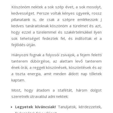
Köszönöm nektek a sok szép évet, a sok mosolyt,
kedvességet. Persze voltak kényes ügyeink, rossz
pillanataink is, de csak a szépre emlékezünk J
kedves tanáraitoknak köszönöm a türelmet és azt,
hogy ezzel a türelemmel és szakértelmükkel ilyen
sok tehetséget fedeztek fel, és indítottak el a
fejlődés útján.
Hiányozni fognak a folyosói zsivajok, a fejem feletti
tanterem dübörgése, az alattam levő tanterem
ének órái, a reggeli köszönések, köszöntések és az
a tiszta energia, amit minden áldott nap tőletek
kaptam.
Most, hogy átadom a stafétát, három dolgot
szeretnék útravalóul adni nektek:
Legyetek kíváncsiak!
Tanuljatok, kérdezzetek,