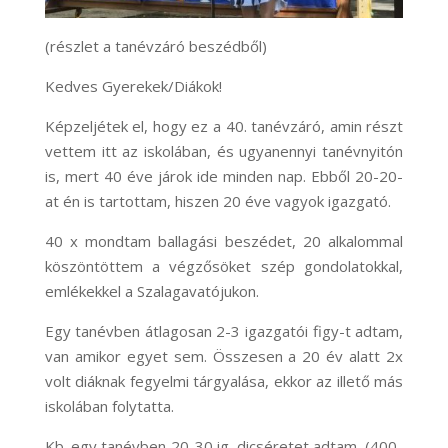
(részlet a tanévzáró beszédből)
Kedves Gyerekek/Diákok!
Képzeljétek el, hogy ez a 40. tanévzáró, amin részt
vettem itt az iskolában, és ugyanennyi tanévnyitón
is, mert 40 éve járok ide minden nap. Ebből 20-20-
at én is tartottam, hiszen 20 éve vagyok igazgató.
40 x mondtam ballagási beszédet, 20 alkalommal
köszöntöttem a végzősöket szép gondolatokkal,
emlékekkel a Szalagavatójukon.
Egy tanévben átlagosan 2-3 igazgatói figy-t adtam,
van amikor egyet sem. Összesen a 20 év alatt 2x
volt diáknak fegyelmi tárgyalása, ekkor az illető más
iskolában folytatta.
Kb. egy tanévben 20-30 ig. dicséretet adtam, (400-