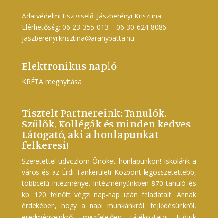
Adatvédelmi tisztviselő: Jászberényi Krisztina
Elérhetőség: 06-23-355-013 – 06-30-624-8086
jaszberenyi.krisztina@aranybatta.hu
Elektronikus napló
KRÉTA megnyitása
Tisztelt Partnereink: Tanulók,
Szülők, Kollégák és minden kedves
Látogató, aki a honlapunkat
felkeresi!
Szeretettel üdvözlöm Önöket honlapunkon! Iskolánk a
város és az Érdi Tankerületi Központ legösszetettebb,
többcélú intézménye. Intézményünkben 870 tanuló és
kb. 120 felnőtt végzi nap-nap után feladatait. Annak
érdekében, hogy a napi munkánkról, fejlődésünkről,
eredményeinkről megfelelően tájékoztatni tudjuk