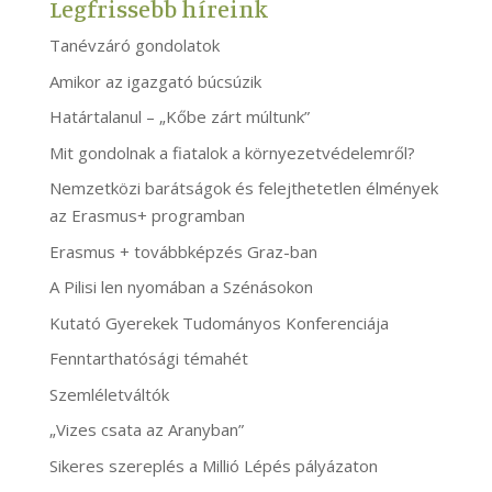
Legfrissebb híreink
Tanévzáró gondolatok
Amikor az igazgató búcsúzik
Határtalanul – „Kőbe zárt múltunk”
Mit gondolnak a fiatalok a környezetvédelemről?
Nemzetközi barátságok és felejthetetlen élmények
az Erasmus+ programban
Erasmus + továbbképzés Graz-ban
A Pilisi len nyomában a Szénásokon
Kutató Gyerekek Tudományos Konferenciája
Fenntarthatósági témahét
Szemléletváltók
„Vizes csata az Aranyban”
Sikeres szereplés a Millió Lépés pályázaton