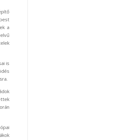
építő
pest
ek a
elvű
elek
ai is
ödés
sra.
ládok
ettek
során
ópai
iákok