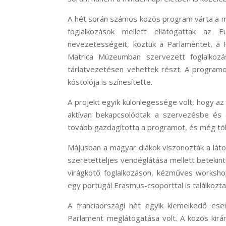
A hét során számos közös program várta a ma
foglalkozások mellett ellátogattak az 
nevezetességeit, köztük a Parlamentet, a 
Matrica Múzeumban szervezett foglalkoz
tárlatvezetésen vehettek részt. A progra
kóstolója is színesítette.
A projekt egyik különlegessége volt, hogy a
aktívan bekapcsolódtak a szervezésbe és 
tovább gazdagította a programot, és még tö
Májusban a magyar diákok viszonozták a láto
szeretetteljes vendéglátása mellett betekint
virágkötő foglalkozáson, kézműves worksho
egy portugál Erasmus-csoporttal is találkozt
A franciaországi hét egyik kiemelkedő es
Parlament meglátogatása volt. A közös kirán