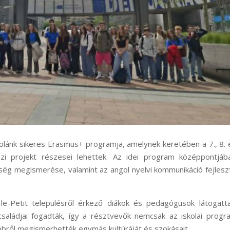
olánk sikeres Erasmus+ programja, amelynek keretében a 7., 8. 
zi projekt részesei lehettek. Az idei program középpontjáb
ség megismerése, valamint az angol nyelvi kommunikáció fejles
y-le-Petit településről érkező diákok és pedagógusok látogatt
családjai fogadták, így a résztvevők nemcsak az iskolai prog
bbről megismerhették egymás kultúráját és szokásait.