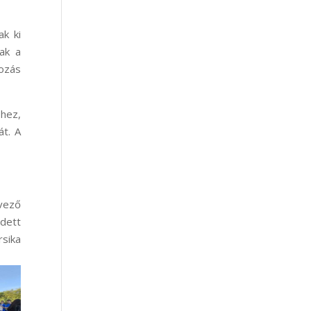
ak ki
ak a
tozás
éhez,
át. A
rvező
dett
rsika