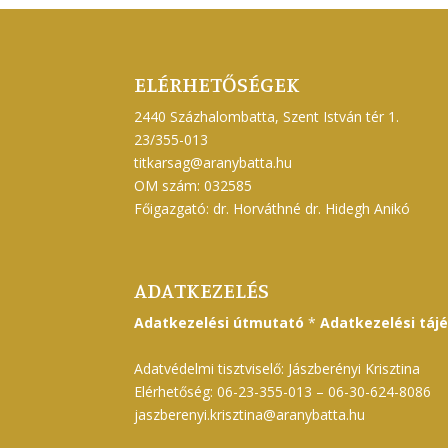
ELÉRHETŐSÉGEK
2440 Százhalombatta, Szent István tér 1.
23/355-013
titkarsag@aranybatta.hu
OM szám: 032585
Főigazgató: dr. Horváthné dr. Hidegh Anikó
ADATKEZELÉS
Adatkezelési útmutató
*
Adatkezelési táj
Adatvédelmi tisztviselő: Jászberényi Krisztina
Elérhetőség: 06-23-355-013 – 06-30-624-8086
jaszberenyi.krisztina@aranybatta.hu