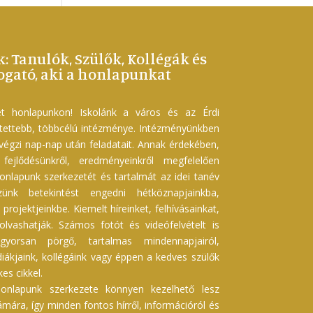
k: Tanulók, Szülők, Kollégák és
gató, aki a honlapunkat
t honlapunkon! Iskolánk a város és az Érdi
etettebb, többcélú intézménye. Intézményünkben
 végzi nap-nap után feladatait. Annak érdekében,
ejlődésünkről, eredményeinkről megfelelően
onlapunk szerkezetét és tartalmát az idei tanév
szünk betekintést engedni hétköznapjainkba,
projektjeinkbe. Kiemelt híreinket, felhívásainkat,
 olvashatják. Számos fotót és videófelvételt is
gyorsan pörgő, tartalmas mindennapjairól,
iákjaink, kollégáink vagy éppen a kedves szülők
es cikkel.
onlapunk szerkezete könnyen kezelhető lesz
ára, így minden fontos hírről, információról és