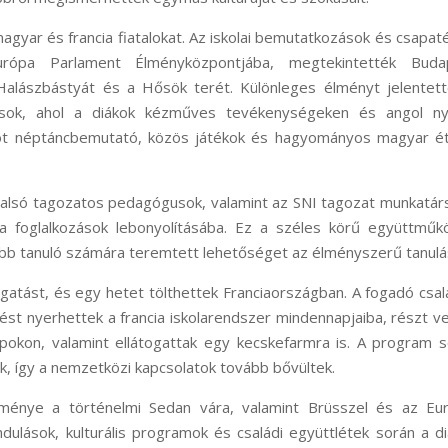
gyar és francia fiatalokat. Az iskolai bemutatkozások és csapat
Európa Parlament Élményközpontjába, megtekintették Buda
Halászbástyát és a Hősök terét. Különleges élményt jelentett
ások, ahol a diákok kézműves tevékenységeken és angol ny
mot néptáncbemutató, közös játékok és hagyományos magyar ét
z alsó tagozatos pedagógusok, valamint az SNI tagozat munkatárs
a foglalkozások lebonyolításába. Ez a széles körű együttműk
bb tanuló számára teremtett lehetőséget az élményszerű tanulá
gatást, és egy hetet tölthettek Franciaországban. A fogadó csa
ést nyerhettek a francia iskolarendszer mindennapjaiba, részt v
pokon, valamint ellátogattak egy kecskefarmra is. A program 
ak, így a nemzetközi kapcsolatok tovább bővültek.
eménye a történelmi Sedan vára, valamint Brüsszel és az Eur
dulások, kulturális programok és családi együttlétek során a d