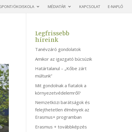
GPONT/ÖKOISKOLA
MÉDIATÁR
KAPCSOLAT
E-NAPLÓ
Legfrissebb
híreink
Tanévzáró gondolatok
Amikor az igazgató búcsúzik
Határtalanul – „Kőbe zárt
múltunk”
Mit gondolnak a fiatalok a
környezetvédelemről?
Nemzetközi barátságok és
felejthetetlen élmények az
Erasmus+ programban
Erasmus + továbbképzés