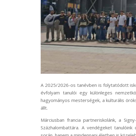
A 2025/2026-os tanévben is folytatódott isk
évfolyam tanulói egy különleges nemzetkö
hagyományos mesterségek, a kulturális örök
állt.
Márciusban francia partneriskolánk, a Sign
Százhalombattára. A vendégeket tanulóink 
során, hanem a mindennapi életben is közele