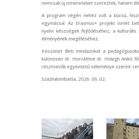
nemcsak új ismereteket szereztek, hanem éle
A program végén nehéz volt a búcsú, hiszen
egymással. Az Erasmus+ projekt ismét beb
nyelvi készségek fejlődéséhez, a kulturáli
élményének megéléséhez.
Köszönet illeti mindazokat a pedagógusoka
különösen dr. Horváthné dr. Hidegh Anikó fő
résztvevők egyöntetű véleménye szerint: remé
Százhalombatta, 2026. 06. 02.