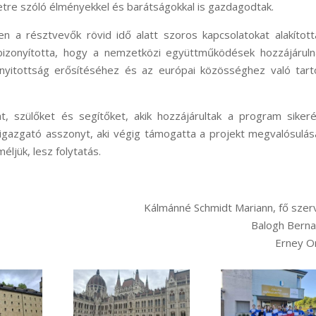
tre szóló élményekkel és barátságokkal is gazdagodtak.
 a résztvevők rövid idő alatt szoros kapcsolatokat alakított
izonyította, hogy a nemzetközi együttműködések hozzájáruln
s nyitottság erősítéséhez és az európai közösséghez való tar
t, szülőket és segítőket, akik hozzájárultak a program siker
igazgató asszonyt, aki végig támogatta a projekt megvalósulás
ljük, lesz folytatás.
Kálmánné Schmidt Mariann, fő sze
Balogh Berna
Erney O