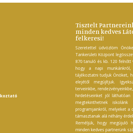
Tisztelt Partnerein
minden kedves Láto
felkeresi!
Szeretettel üdvözlöm Önöke
Tankerületi Központ legössz
870 tanuló és kb. 120 felnőtt
hogy a napi munkánkról, f
tájékoztatni tudjuk Önöket, h
elejétől megújítjuk. Igyek
terveinkbe, rendezvényeinkbe, 
hirdetéseinket jól láthatóan
ékoztató
megtekinthetnek iskolánk 
programjainkról, melyeket a d
támasztanak alá néhány érdek
Reméljük, hogy megújuló h
minden kedves partnerünk szám