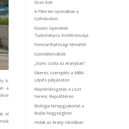
Graz-ban
A Pilisi len nyomában a
Szénásokon
Kutató Gyerekek
Tudományos Konferenciája
Fenntarthatósági témahét
Szemléletváltók
„Vizes csata az Aranyban”
Sikeres szereplés a Millió
Lépés pályázaton
és 9.
an a
Reptérlátogatás a Liszt
ztése
Ferenc Repülőtéren
Biológia terepgyakorlat a
Budai-hegységben
ak el
ramok
Hidak az Arany Iskolában