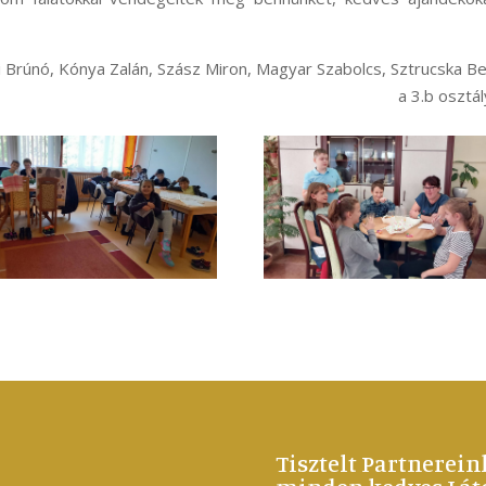
i Brúnó, Kónya Zalán, Szász Miron, Magyar Szabolcs, Sztrucska B
a 3.b osztál
Tisztelt Partnerein