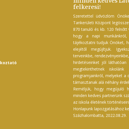
minden kedves Láto
felkeresi!
Szeretettel üdvözlöm Önöke
Tankerületi Központ legössz
870 tanuló és kb. 120 felnőtt
hogy a napi munkánkról, f
tájékoztatni tudjuk Önöket, h
elejétől megújítjuk. Igyek
terveinkbe, rendezvényeinkbe, 
hirdetéseinket jól láthatóan
ékoztató
megtekinthetnek iskolánk 
programjainkról, melyeket a d
támasztanak alá néhány érdek
Reméljük, hogy megújuló h
minden kedves partnerünk szám
az iskola életének történéseir
Honlapunk lapozgatásához kel
Százhalombatta, 2022.08.29.