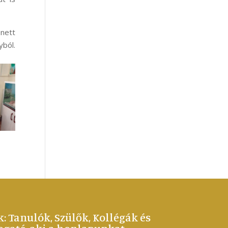
enett
yból.
k: Tanulók, Szülők, Kollégák és