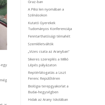
Graz-ban
A Pilisi len nyomában a
Szénásokon
Kutató Gyerekek
Tudományos Konferenciája
Fenntarthatósági témahét
Szemléletváltók
„Vizes csata az Aranyban”
Sikeres szereplés a Millió
y-egy
Lépés pályázaton
Reptérlátogatás a Liszt
Ferenc Repülőtéren
a még
Biológia terepgyakorlat a
Budai-hegységben
Hidak az Arany Iskolában
t is