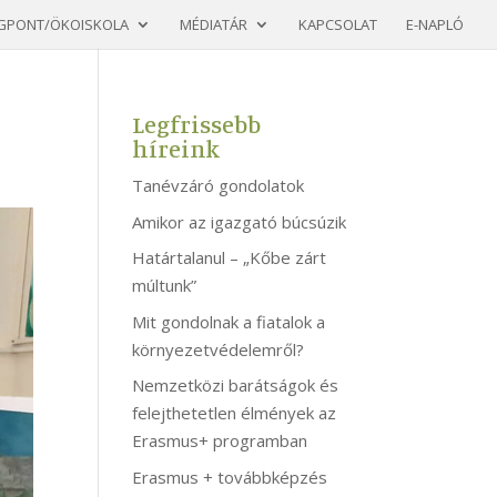
GPONT/ÖKOISKOLA
MÉDIATÁR
KAPCSOLAT
E-NAPLÓ
Legfrissebb
híreink
Tanévzáró gondolatok
Amikor az igazgató búcsúzik
Határtalanul – „Kőbe zárt
múltunk”
Mit gondolnak a fiatalok a
környezetvédelemről?
Nemzetközi barátságok és
felejthetetlen élmények az
Erasmus+ programban
Erasmus + továbbképzés