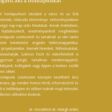
gató, aki a honlapunkat
t honlapunkon! Iskolánk a város és az Érdi
etettebb, többcélú intézménye. Intézményünkben
 végzi nap-nap után feladatait. Annak érdekében,
ejlődésünkről, eredményeinkről megfelelően
onlapunk szerkezetét és tartalmát az idei tanév
szünk betekintést engedni hétköznapjainkba,
projektjeinkbe. Kiemelt híreinket, felhívásainkat,
 olvashatják. Számos fotót és videófelvételt is
gyorsan pörgő, tartalmas mindennapjairól,
iákjaink, kollégáink vagy éppen a kedves szülők
es cikkel.
onlapunk szerkezete könnyen kezelhető lesz
ára, így minden fontos hírről, információról és
ől is kellőképpen és időben tudnak majd értesülni.
lemes időtöltést kívánok.
dr. Horváthné dr. Hidegh Anikó