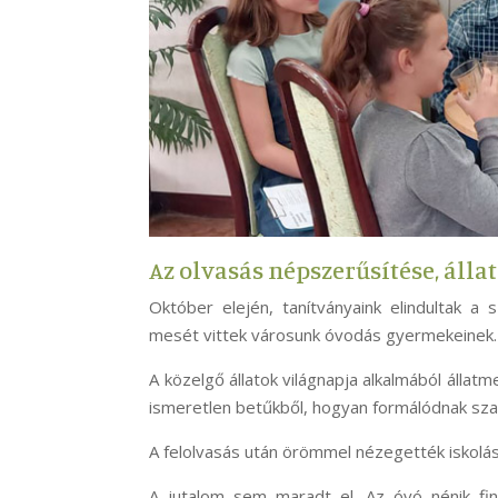
Az olvasás népszerűsítése, álla
Október elején, tanítványaink elindultak a 
mesét vittek városunk óvodás gyermekeinek.
A közelgő állatok világnapja alkalmából állat
ismeretlen betűkből, hogyan formálódnak sza
A felolvasás után örömmel nézegették iskolása
A jutalom sem maradt el. Az óvó nénik fi