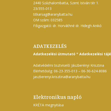
2440 Százhalombatta, Szent István tér 1.
23/355-013
titkarsag@aranybatta.hu
OM szám: 032585
Főigazgató: dr. Horváthné dr. Hidegh Anikó
ADATKEZELÉS
Adatkezelési útmutató
*
Adatkezelési táj
Adatvédelmi tisztviselő: Jászberényi Krisztina
Elérhetőség: 06-23-355-013 – 06-30-624-8086
jaszberenyi.krisztina@aranybatta.hu
Elektronikus napló
KRÉTA megnyitása