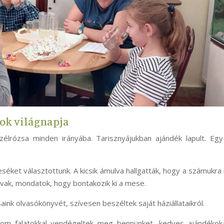
tok világnapja
szélrózsa minden irányába. Tarisznyájukban ajándék lapult. Eg
meséket választottunk. A kicsik ámulva hallgatták, hogy a számukr
vak, mondatok, hogy bontakozik ki a mese.
ink olvasókönyvét, szívesen beszéltek saját háziállataikról.
nom falatokkal vendégeltek meg bennünket, kedves ajándékoka