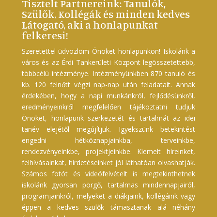
Tisztelt Partnereink: Tanulók,
Szülők, Kollégák és minden kedves
Látogató, aki a honlapunkat
felkeresi!
Szeretettel üdvözlöm Önöket honlapunkon! Iskolánk a
város és az Érdi Tankerületi Központ legösszetettebb,
többcélú intézménye. Intézményünkben 870 tanuló és
kb. 120 felnőtt végzi nap-nap után feladatait. Annak
érdekében, hogy a napi munkánkról, fejlődésünkről,
eredményeinkről megfelelően tájékoztatni tudjuk
Önöket, honlapunk szerkezetét és tartalmát az idei
tanév elejétől megújítjuk. Igyekszünk betekintést
engedni hétköznapjainkba, terveinkbe,
rendezvényeinkbe, projektjeinkbe. Kiemelt híreinket,
felhívásainkat, hirdetéseinket jól láthatóan olvashatják.
Számos fotót és videófelvételt is megtekinthetnek
iskolánk gyorsan pörgő, tartalmas mindennapjairól,
programjainkról, melyeket a diákjaink, kollégáink vagy
éppen a kedves szülők támasztanak alá néhány