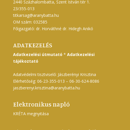
2440 Százhalombatta, Szent István tér 1.
23/355-013
titkarsag@aranybatta.hu
OM szám: 032585
Főigazgató: dr. Horváthné dr. Hidegh Anikó
ADATKEZELÉS
Adatkezelési útmutató
*
Adatkezelési
tájékoztató
Adatvédelmi tisztviselő: Jászberényi Krisztina
Elérhetőség: 06-23-355-013 – 06-30-624-8086
jaszberenyi.krisztina@aranybatta.hu
Elektronikus napló
KRÉTA megnyitása