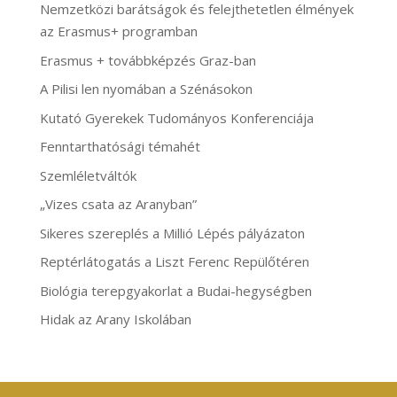
Nemzetközi barátságok és felejthetetlen élmények
az Erasmus+ programban
Erasmus + továbbképzés Graz-ban
A Pilisi len nyomában a Szénásokon
Kutató Gyerekek Tudományos Konferenciája
Fenntarthatósági témahét
Szemléletváltók
„Vizes csata az Aranyban”
Sikeres szereplés a Millió Lépés pályázaton
Reptérlátogatás a Liszt Ferenc Repülőtéren
Biológia terepgyakorlat a Budai-hegységben
Hidak az Arany Iskolában