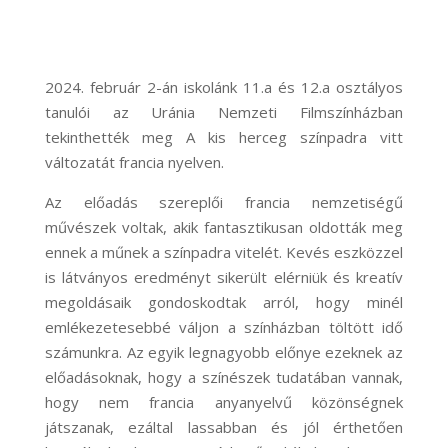
2024. február 2-án iskolánk 11.a és 12.a osztályos
tanulói az Uránia Nemzeti Filmszínházban
tekinthették meg A kis herceg színpadra vitt
változatát francia nyelven.
Az előadás szereplői francia nemzetiségű
művészek voltak, akik fantasztikusan oldották meg
ennek a műnek a színpadra vitelét. Kevés eszközzel
is látványos eredményt sikerült elérniük és kreatív
megoldásaik gondoskodtak arról, hogy minél
emlékezetesebbé váljon a színházban töltött idő
számunkra. Az egyik legnagyobb előnye ezeknek az
előadásoknak, hogy a színészek tudatában vannak,
hogy nem francia anyanyelvű közönségnek
játszanak, ezáltal lassabban és jól érthetően