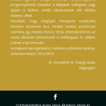
programjainkról, melyeket a diákjaink, kollégáink vagy
éppen a kedves szülők támasztanak alá néhány
érdekes cikkel.
Reméljük, hogy megújuló honlapunk szerkezete
könnyen kezelhető lesz minden kedves partnerünk
számára, így minden fontos hírről, információról és az
iskola életének történéseiről is kellőképpen és időben
tudnak majd értesülni.
Honlapunk lapozgatásához kellemes időtöltést kívánok.
Százhalombatta, 2022.08.29.
dr. Horváthné dr. Hidegh Anikó
főigazgató
Százhalombattai Arany János Általános Iskola és