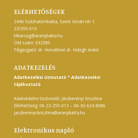
ELÉRHETŐSÉGEK
2440 Százhalombatta, Szent István tér 1.
23/355-013
titkarsag@aranybatta.hu
OM szám: 032585
Főigazgató: dr. Horváthné dr. Hidegh Anikó
ADATKEZELÉS
Adatkezelési útmutató
*
Adatkezelési
tájékoztató
Adatvédelmi tisztviselő: Jászberényi Krisztina
Elérhetőség: 06-23-355-013 – 06-30-624-8086
jaszberenyi.krisztina@aranybatta.hu
Elektronikus napló