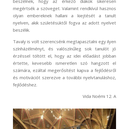
beszélnek, hogy az érkező diákok sikeresen
megértsék a szöveget. Valamint rendkívül hasznos
olyan embereknek hallani a kiejtését a tanult
nyelven, akik születésüktől fogva az adott nyelvet
beszélik.
Tavaly is volt szerencsénk megtapasztalni egy ilyen
színházélményt, és valószínűleg sok tanulót jó
érzéssel töltött el, hogy az idei előadást jobban
értette, kevesebb ismeretlen szó hangzott el
számára, ezáltal megerősítést kapva a fejlődésről
és motivációt szerezve a további nyelvtanuláshoz,
fejlődéshez.
Vida Noémi 12. A