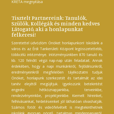
KRÉTA megnyitása
Tisztelt Partnereink: Tanulók,
Szülők, Kollégák és minden kedves
Látogató, aki a honlapunkat
felkeresi!
Szeretettel üdvözlöm Önöket honlapunkon! Iskolánk a
város és az Érdi Tankerületi Központ legösszetettebb,
többcélú intézménye. Intézményünkben 870 tanuló és
kb. 120 felnőtt végzi nap-nap után feladatait. Annak
érdekében, hogy a napi munkánkról, fejlődésünkről,
eredményeinkről megfelelően tájékoztatni tudjuk
Önöket, honlapunk szerkezetét és tartalmát az idei
tanév elejétől megújítjuk. Igyekszünk betekintést
engedni hétköznapjainkba, terveinkbe,
rendezvényeinkbe, projektjeinkbe. Kiemelt híreinket,
felhívásainkat, hirdetéseinket jól láthatóan olvashatják.
Számos fotót és videófelvételt is megtekinthetnek
iskolánk gyorsan pörgő, tartalmas mindennapjairól,