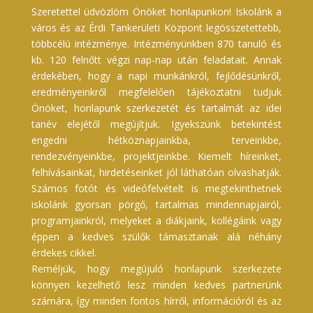
Szeretettel üdvözlöm Önöket honlapunkon! Iskolánk a
város és az Érdi Tankerületi Központ legösszetettebb,
többcélú intézménye. Intézményünkben 870 tanuló és
kb. 120 felnőtt végzi nap-nap után feladatait. Annak
érdekében, hogy a napi munkánkról, fejlődésünkről,
eredményeinkről megfelelően tájékoztatni tudjuk
Önöket, honlapunk szerkezetét és tartalmát az idei
tanév elejétől megújítjuk. Igyekszünk betekintést
engedni hétköznapjainkba, terveinkbe,
rendezvényeinkbe, projektjeinkbe. Kiemelt híreinket,
felhívásainkat, hirdetéseinket jól láthatóan olvashatják.
Számos fotót és videófelvételt is megtekinthetnek
iskolánk gyorsan pörgő, tartalmas mindennapjairól,
programjainkról, melyeket a diákjaink, kollégáink vagy
éppen a kedves szülők támasztanak alá néhány
érdekes cikkel.
Reméljük, hogy megújuló honlapunk szerkezete
könnyen kezelhető lesz minden kedves partnerünk
számára, így minden fontos hírről, információról és az