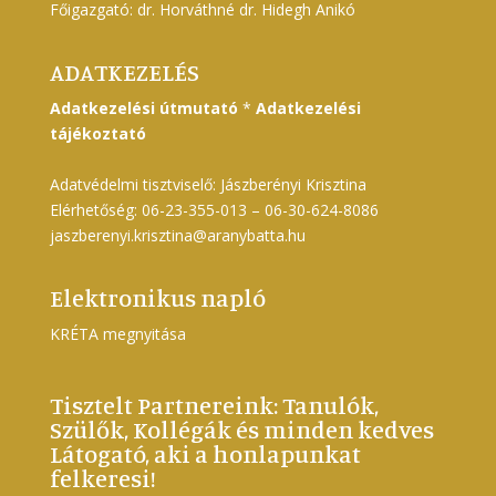
Főigazgató: dr. Horváthné dr. Hidegh Anikó
ADATKEZELÉS
Adatkezelési útmutató
*
Adatkezelési
tájékoztató
Adatvédelmi tisztviselő: Jászberényi Krisztina
Elérhetőség: 06-23-355-013 – 06-30-624-8086
jaszberenyi.krisztina@aranybatta.hu
Elektronikus napló
KRÉTA megnyitása
Tisztelt Partnereink: Tanulók,
Szülők, Kollégák és minden kedves
Látogató, aki a honlapunkat
felkeresi!