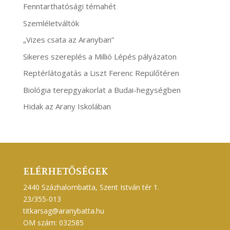
Fenntarthatósági témahét
Szemléletváltók
„Vizes csata az Aranyban”
Sikeres szereplés a Millió Lépés pályázaton
Reptérlátogatás a Liszt Ferenc Repülőtéren
Biológia terepgyakorlat a Budai-hegységben
Hidak az Arany Iskolában
ELÉRHETŐSÉGEK
2440 Százhalombatta, Szent István tér 1.
23/355-013
titkarsag@aranybatta.hu
OM szám: 032585