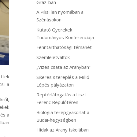
Graz-ban
A Pilisi len nyomában a
Szénásokon
Kutató Gyerekek
Tudományos Konferenciája
Fenntarthatósági témahét
Szemléletváltók
„Vizes csata az Aranyban”
ettek
Sikeres szereplés a Millió
csi a
Lépés pályázaton
Reptérlátogatás a Liszt
kről,
Ferenc Repülőtéren
rekek
Biológia terepgyakorlat a
 és a
Budai-hegységben
ában
Hidak az Arany Iskolában