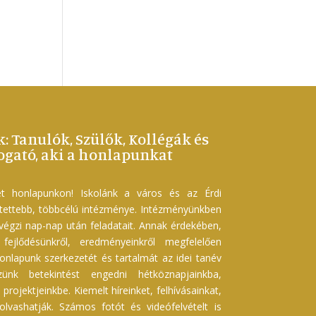
k: Tanulók, Szülők, Kollégák és
gató, aki a honlapunkat
t honlapunkon! Iskolánk a város és az Érdi
etettebb, többcélú intézménye. Intézményünkben
 végzi nap-nap után feladatait. Annak érdekében,
ejlődésünkről, eredményeinkről megfelelően
onlapunk szerkezetét és tartalmát az idei tanév
szünk betekintést engedni hétköznapjainkba,
projektjeinkbe. Kiemelt híreinket, felhívásainkat,
 olvashatják. Számos fotót és videófelvételt is