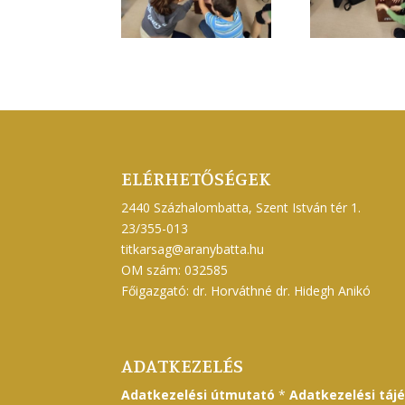
ELÉRHETŐSÉGEK
2440 Százhalombatta, Szent István tér 1.
23/355-013
titkarsag@aranybatta.hu
OM szám: 032585
Főigazgató: dr. Horváthné dr. Hidegh Anikó
ADATKEZELÉS
Adatkezelési útmutató
*
Adatkezelési táj