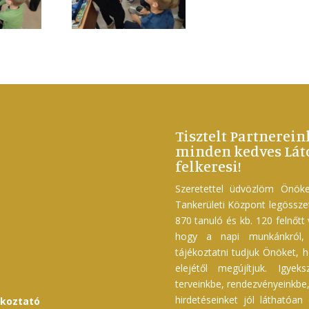
Tisztelt Partnerein
minden kedves Láto
felkeresi!
Szeretettel üdvözlöm Önöke
Tankerületi Központ legössz
870 tanuló és kb. 120 felnőtt
hogy a napi munkánkról, f
tájékoztatni tudjuk Önöket, h
elejétől megújítjuk. Igyek
terveinkbe, rendezvényeinkbe, 
hirdetéseinket jól láthatóan
ékoztató