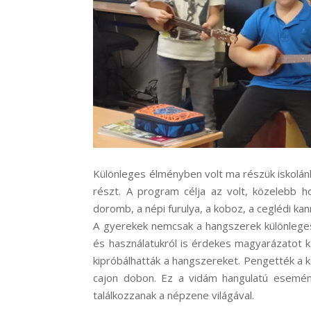
Különleges élményben volt ma részük iskolán
részt. A program célja az volt, közelebb h
doromb, a népi furulya, a koboz, a ceglédi kan
A gyerekek nemcsak a hangszerek különleges,
és használatukról is érdekes magyarázatot k
kipróbálhatták a hangszereket. Pengették a ko
cajon dobon. Ez a vidám hangulatú esemén
találkozzanak a népzene világával.