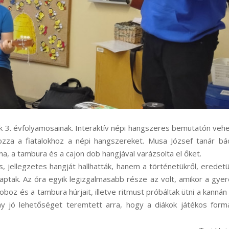
k 3. évfolyamosainak. Interaktív népi hangszeres bemutatón veh
ozza a fiatalokhoz a népi hangszereket. Musa József tanár bá
na, a tambura és a cajon dob hangjával varázsolta el őket.
 jellegzetes hangját hallhatták, hanem a történetükről, eredetü
aptak. Az óra egyik legizgalmasabb része az volt, amikor a gye
boz és a tambura húrjait, illetve ritmust próbáltak ütni a kannán
y jó lehetőséget teremtett arra, hogy a diákok játékos form