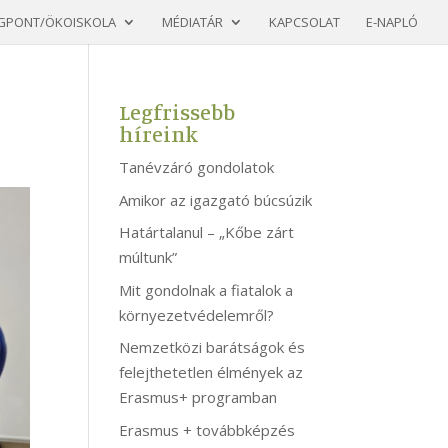
GPONT/ÖKOISKOLA
MÉDIATÁR
KAPCSOLAT
E-NAPLÓ
Legfrissebb
híreink
Tanévzáró gondolatok
Amikor az igazgató búcsúzik
Határtalanul – „Kőbe zárt
múltunk”
Mit gondolnak a fiatalok a
környezetvédelemről?
Nemzetközi barátságok és
felejthetetlen élmények az
Erasmus+ programban
Erasmus + továbbképzés