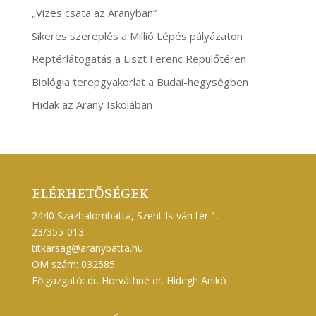
„Vizes csata az Aranyban”
Sikeres szereplés a Millió Lépés pályázaton
Reptérlátogatás a Liszt Ferenc Repülőtéren
Biológia terepgyakorlat a Budai-hegységben
Hidak az Arany Iskolában
ELÉRHETŐSÉGEK
2440 Százhalombatta, Szent István tér 1.
23/355-013
titkarsag@aranybatta.hu
OM szám: 032585
Főigazgató: dr. Horváthné dr. Hidegh Anikó