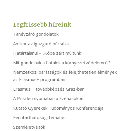
Legfrissebb híreink
Tanévzáró gondolatok
Amikor az igazgató búcsúzik
Határtalanul – „Kőbe zárt múltunk”
Mit gondolnak a fiatalok a környezetvédelemről?
Nemzetközi barátságok és felejthetetlen élmények
az Erasmus+ programban
Erasmus + továbbképzés Graz-ban
A Pilisi len nyomában a Szénásokon
Kutató Gyerekek Tudományos Konferenciája
Fenntarthatósági témahét
Szemléletváltók