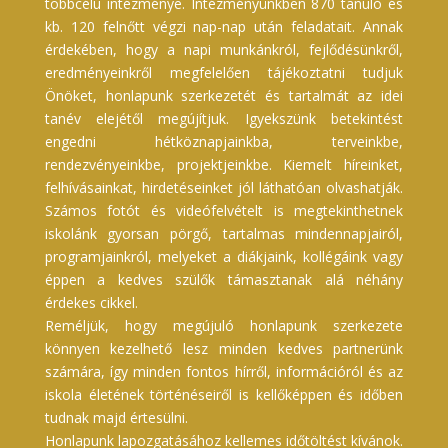
többcélú intézménye. Intézményünkben 870 tanuló és
kb. 120 felnőtt végzi nap-nap után feladatait. Annak
érdekében, hogy a napi munkánkról, fejlődésünkről,
eredményeinkről megfelelően tájékoztatni tudjuk
Önöket, honlapunk szerkezetét és tartalmát az idei
tanév elejétől megújítjuk. Igyekszünk betekintést
engedni hétköznapjainkba, terveinkbe,
rendezvényeinkbe, projektjeinkbe. Kiemelt híreinket,
felhívásainkat, hirdetéseinket jól láthatóan olvashatják.
Számos fotót és videófelvételt is megtekinthetnek
iskolánk gyorsan pörgő, tartalmas mindennapjairól,
programjainkról, melyeket a diákjaink, kollégáink vagy
éppen a kedves szülők támasztanak alá néhány
érdekes cikkel.
Reméljük, hogy megújuló honlapunk szerkezete
könnyen kezelhető lesz minden kedves partnerünk
számára, így minden fontos hírről, információról és az
iskola életének történéseiről is kellőképpen és időben
tudnak majd értesülni.
Honlapunk lapozgatásához kellemes időtöltést kívánok.