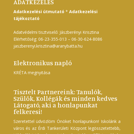
ADATKEZELÉS
Adatkezelési útmutató
*
Adatkezelési
tájékoztató
Adatvédelmi tisztviselő: Jászberényi Krisztina
Elérhetőség: 06-23-355-013 – 06-30-624-8086
jaszberenyi.krisztina@aranybatta.hu
Elektronikus napló
KRÉTA megnyitása
Tisztelt Partnereink: Tanulók,
Szülők, Kollégák és minden kedves
Látogató, aki a honlapunkat
felkeresi!
Szeretettel üdvözlöm Önöket honlapunkon! Iskolánk a
város és az Érdi Tankerületi Központ legösszetettebb,