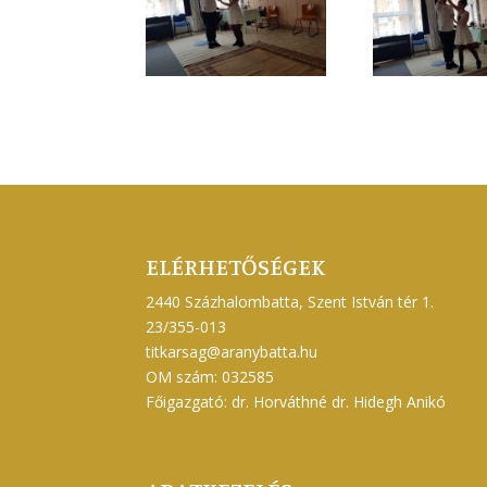
ELÉRHETŐSÉGEK
2440 Százhalombatta, Szent István tér 1.
23/355-013
titkarsag@aranybatta.hu
OM szám: 032585
Főigazgató: dr. Horváthné dr. Hidegh Anikó