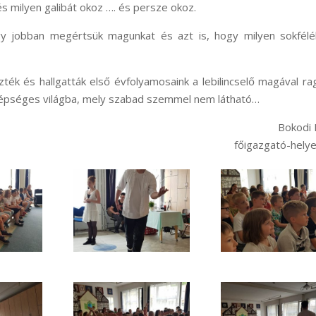
és milyen galibát okoz …. és persze okoz.
 jobban megértsük magunkat és azt is, hogy milyen sokfélé
ézték és hallgatták első évfolyamosaink a lebilincselő magával r
szépséges világba, mely szabad szemmel nem látható…
Bokodi 
főigazgató-hely