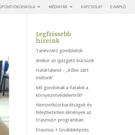
GPONT/ÖKOISKOLA
MÉDIATÁR
KAPCSOLAT
E-NAPLÓ
Legfrissebb
híreink
Tanévzáró gondolatok
Amikor az igazgató búcsúzik
Határtalanul – „Kőbe zárt
múltunk”
Mit gondolnak a fiatalok a
környezetvédelemről?
Nemzetközi barátságok és
felejthetetlen élmények az
Erasmus+ programban
Erasmus + továbbképzés