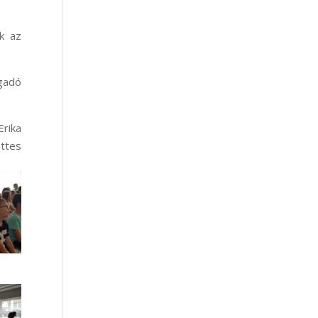
k az
agadó
Erika
ettes