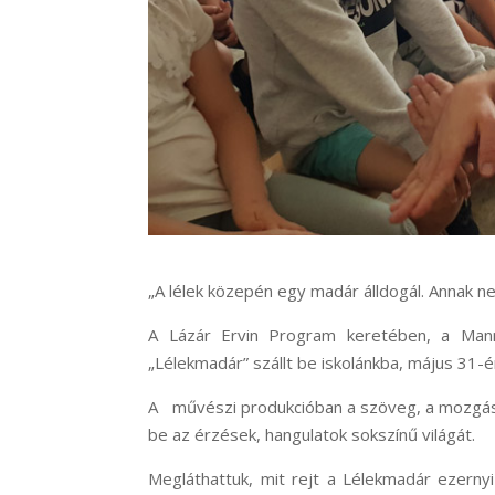
„A lélek közepén egy madár álldogál. Annak ne
A Lázár Ervin Program keretében, a Manna
„Lélekmadár” szállt be iskolánkba, május 31-é
A művészi produkcióban a szöveg, a mozgás,
be az érzések, hangulatok sokszínű világát.
Megláthattuk, mit rejt a Lélekmadár ezernyi