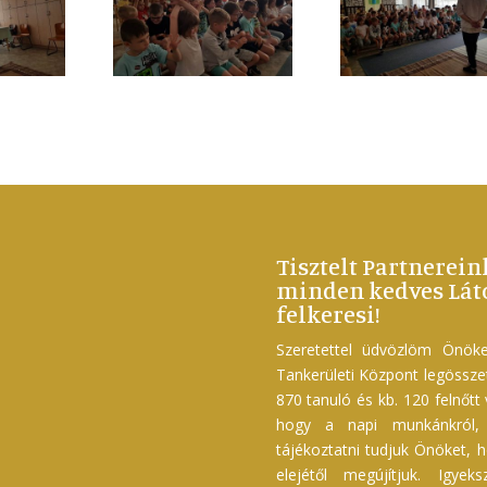
Tisztelt Partnerein
minden kedves Láto
felkeresi!
Szeretettel üdvözlöm Önöke
Tankerületi Központ legössz
870 tanuló és kb. 120 felnőtt
hogy a napi munkánkról, f
tájékoztatni tudjuk Önöket, h
elejétől megújítjuk. Igyek