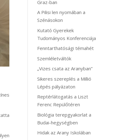
Graz-ban
A Pilisi len nyomában a
Szénásokon
Kutató Gyerekek
Tudományos Konferenciája
Fenntarthatósági témahét
Szemléletváltók
„Vizes csata az Aranyban”
Sikeres szereplés a Millió
Lépés pályázaton
ínes
Reptérlátogatás a Liszt
Ferenc Repülőtéren
Biológia terepgyakorlat a
tatta
Budai-hegységben
Hidak az Arany Iskolában
ilyen