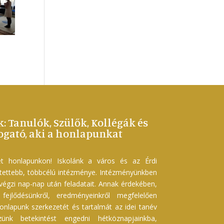
k: Tanulók, Szülők, Kollégák és
gató, aki a honlapunkat
t honlapunkon! Iskolánk a város és az Érdi
etettebb, többcélú intézménye. Intézményünkben
 végzi nap-nap után feladatait. Annak érdekében,
ejlődésünkről, eredményeinkről megfelelően
onlapunk szerkezetét és tartalmát az idei tanév
szünk betekintést engedni hétköznapjainkba,