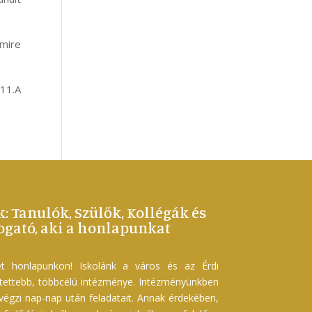
mire
 11.A
k: Tanulók, Szülők, Kollégák és
gató, aki a honlapunkat
t honlapunkon! Iskolánk a város és az Érdi
etettebb, többcélú intézménye. Intézményünkben
 végzi nap-nap után feladatait. Annak érdekében,