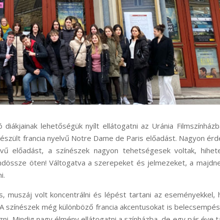
ó diákjainak lehetőségük nyílt ellátogatni az Uránia Filmszínház
készült francia nyelvű Notre Dame de Paris előadást. Nagyon ér
elvű előadást, a színészek nagyon tehetségesek voltak, hihet
mindössze öten! Váltogatva a szerepeket és jelmezeket, a majd
i.
s, muszáj volt koncentrálni és lépést tartani az eseményekkel,
 A színészek még különböző francia akcentusokat is belecsempé
zni. Mindig nagy élmény ellátogatni a színházba, de egy pár éve t