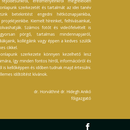
ejlődésünkről, eredményeinkről megfelelően
onlapunk szerkezetét és tartalmát az idei tanév
szünk betekintést engedni hétköznapjainkba,
projektjeinkbe. Kiemelt híreinket, felhívásainkat,
 olvashatják. Számos fotót és videófelvételt is
gyorsan pörgő, tartalmas mindennapjairól,
iákjaink, kollégáink vagy éppen a kedves szülők
es cikkel.
onlapunk szerkezete könnyen kezelhető lesz
ára, így minden fontos hírről, információról és
ől is kellőképpen és időben tudnak majd értesülni.
lemes időtöltést kívánok.
dr. Horváthné dr. Hidegh Anikó
főigazgató