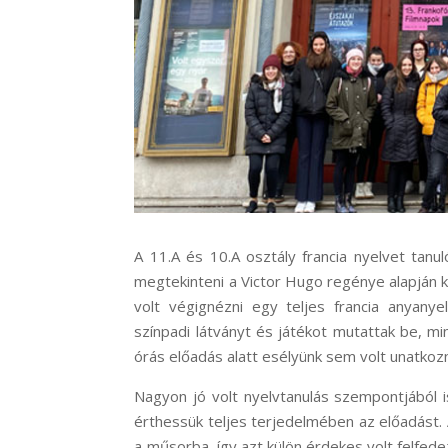
A 11.A és 10.A osztály francia nyelvet tanul
megtekinteni a Victor Hugo regénye alapján 
volt végignézni egy teljes francia anyany
színpadi látványt és játékot mutattak be, 
órás előadás alatt esélyünk sem volt unatkozn
Nagyon jó volt nyelvtanulás szempontjából i
érthessük teljes terjedelmében az előadást.
a műsorba, így azt külön érdekes volt felfede