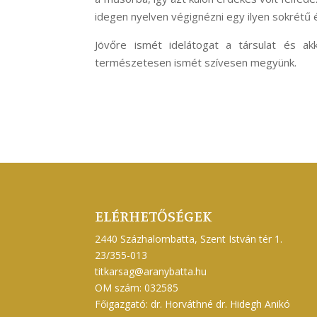
idegen nyelven végignézni egy ilyen sokrétű é
Jövőre ismét idelátogat a társulat és ak
természetesen ismét szívesen megyünk.
ELÉRHETŐSÉGEK
2440 Százhalombatta, Szent István tér 1.
23/355-013
titkarsag@aranybatta.hu
OM szám: 032585
Főigazgató: dr. Horváthné dr. Hidegh Anikó