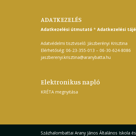
ADATKEZELÉS
Adatkezelési útmutató
*
Adatkezelési táj
Adatvédelmi tisztviselő: Jászberényi Krisztina
Elérhetőség: 06-23-355-013 – 06-30-624-8086
jaszberenyi.krisztina@aranybatta.hu
Elektronikus napló
KRÉTA megnyitása
Százhalombattai Arany János Általános Iskola é