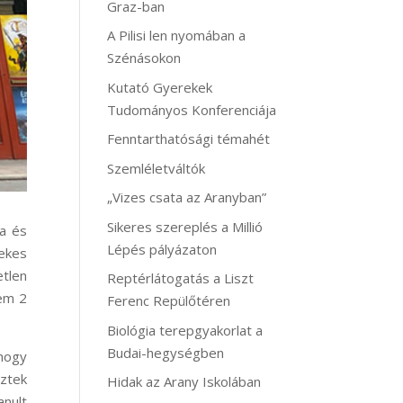
Graz-ban
A Pilisi len nyomában a
Szénásokon
Kutató Gyerekek
Tudományos Konferenciája
Fenntarthatósági témahét
Szemléletváltók
„Vizes csata az Aranyban”
Sikeres szereplés a Millió
ba és
Lépés pályázaton
dekes
etlen
Reptérlátogatás a Liszt
nem 2
Ferenc Repülőtéren
Biológia terepgyakorlat a
Budai-hegységben
 hogy
sztek
Hidak az Arany Iskolában
anult