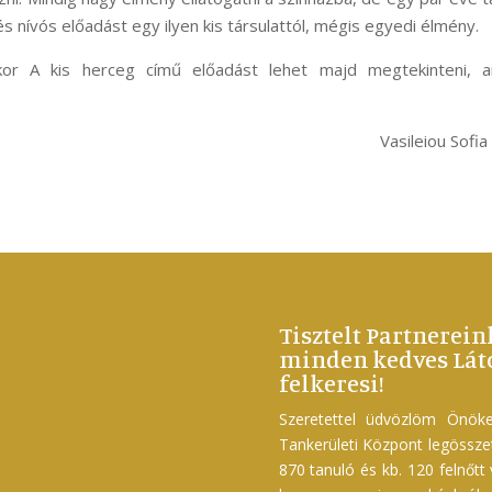
s nívós előadást egy ilyen kis társulattól, mégis egyedi élmény.
kor A kis herceg című előadást lehet majd megtekinteni, a
Vasileiou Sofia
Tisztelt Partnerein
minden kedves Láto
felkeresi!
Szeretettel üdvözlöm Önöke
Tankerületi Központ legössz
870 tanuló és kb. 120 felnőtt