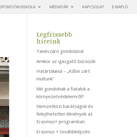
GPONT/ÖKOISKOLA
MÉDIATÁR
KAPCSOLAT
E-NAPLÓ
Legfrissebb
híreink
Tanévzáró gondolatok
Amikor az igazgató búcsúzik
Határtalanul – „Kőbe zárt
múltunk”
Mit gondolnak a fiatalok a
környezetvédelemről?
Nemzetközi barátságok és
felejthetetlen élmények az
Erasmus+ programban
Erasmus + továbbképzés