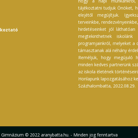
hogy a napi munkánkról, f
tájékoztatni tudjuk Önöket, h
elejétől megújítjuk. Igyek
terveinkbe, rendezvényeinkbe, 
hirdetéseinket jól láthatóan
ékoztató
megtekinthetnek iskolánk 
programjainkról, melyeket a d
támasztanak alá néhány érdek
Reméljük, hogy megújuló h
minden kedves partnerünk szám
az iskola életének történéseir
Honlapunk lapozgatásához kel
Százhalombatta, 2022.08.29.
s Gimnázium © 2022 aranybatta.hu. - Minden jog fenntartva