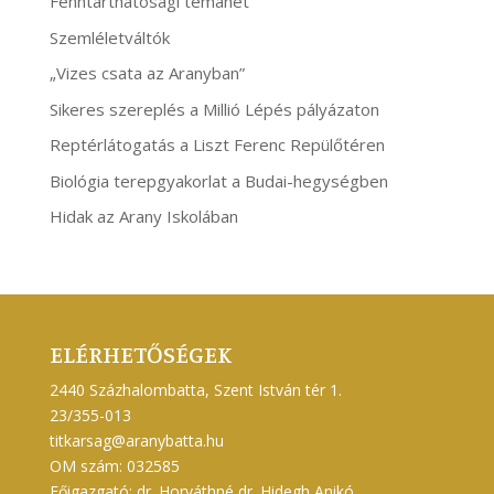
Fenntarthatósági témahét
Szemléletváltók
„Vizes csata az Aranyban”
Sikeres szereplés a Millió Lépés pályázaton
Reptérlátogatás a Liszt Ferenc Repülőtéren
Biológia terepgyakorlat a Budai-hegységben
Hidak az Arany Iskolában
ELÉRHETŐSÉGEK
2440 Százhalombatta, Szent István tér 1.
23/355-013
titkarsag@aranybatta.hu
OM szám: 032585
Főigazgató: dr. Horváthné dr. Hidegh Anikó