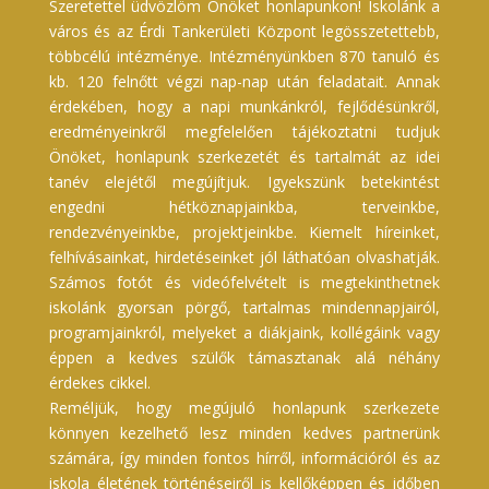
Szeretettel üdvözlöm Önöket honlapunkon! Iskolánk a
város és az Érdi Tankerületi Központ legösszetettebb,
többcélú intézménye. Intézményünkben 870 tanuló és
kb. 120 felnőtt végzi nap-nap után feladatait. Annak
érdekében, hogy a napi munkánkról, fejlődésünkről,
eredményeinkről megfelelően tájékoztatni tudjuk
Önöket, honlapunk szerkezetét és tartalmát az idei
tanév elejétől megújítjuk. Igyekszünk betekintést
engedni hétköznapjainkba, terveinkbe,
rendezvényeinkbe, projektjeinkbe. Kiemelt híreinket,
felhívásainkat, hirdetéseinket jól láthatóan olvashatják.
Számos fotót és videófelvételt is megtekinthetnek
iskolánk gyorsan pörgő, tartalmas mindennapjairól,
programjainkról, melyeket a diákjaink, kollégáink vagy
éppen a kedves szülők támasztanak alá néhány
érdekes cikkel.
Reméljük, hogy megújuló honlapunk szerkezete
könnyen kezelhető lesz minden kedves partnerünk
számára, így minden fontos hírről, információról és az
iskola életének történéseiről is kellőképpen és időben