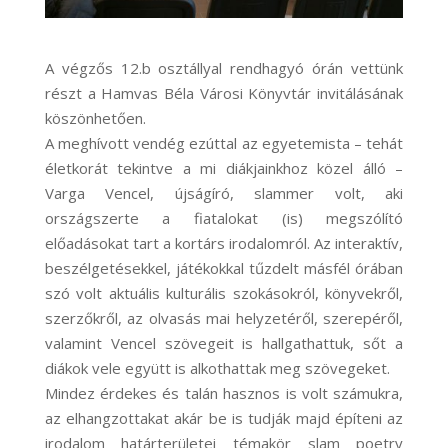
A végzős 12.b osztállyal rendhagyó órán vettünk
részt a Hamvas Béla Városi Könyvtár invitálásának
köszönhetően.
A meghívott vendég ezúttal az egyetemista – tehát
életkorát tekintve a mi diákjainkhoz közel álló –
Varga Vencel, újságíró, slammer volt, aki
országszerte a fiatalokat (is) megszólító
előadásokat tart a kortárs irodalomról. Az interaktív,
beszélgetésekkel, játékokkal tűzdelt másfél órában
szó volt aktuális kulturális szokásokról, könyvekről,
szerzőkről, az olvasás mai helyzetéről, szerepéről,
valamint Vencel szövegeit is hallgathattuk, sőt a
diákok vele együtt is alkothattak meg szövegeket.
Mindez érdekes és talán hasznos is volt számukra,
az elhangzottakat akár be is tudják majd építeni az
irodalom határterületei témakör slam poetry