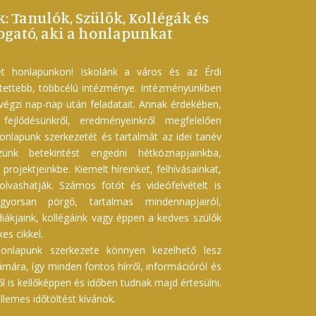
k: Tanulók, Szülők, Kollégák és
gató, aki a honlapunkat
t honlapunkon! Iskolánk a város és az Érdi
etettebb, többcélú intézménye. Intézményünkben
 végzi nap-nap után feladatait. Annak érdekében,
ejlődésünkről, eredményeinkről megfelelően
onlapunk szerkezetét és tartalmát az idei tanév
szünk betekintést engedni hétköznapjainkba,
projektjeinkbe. Kiemelt híreinket, felhívásainkat,
 olvashatják. Számos fotót és videófelvételt is
gyorsan pörgő, tartalmas mindennapjairól,
iákjaink, kollégáink vagy éppen a kedves szülők
es cikkel.
onlapunk szerkezete könnyen kezelhető lesz
ára, így minden fontos hírről, információról és
ől is kellőképpen és időben tudnak majd értesülni.
lemes időtöltést kívánok.