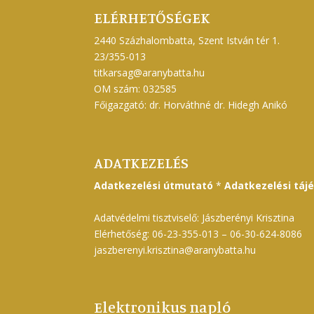
ELÉRHETŐSÉGEK
2440 Százhalombatta, Szent István tér 1.
23/355-013
titkarsag@aranybatta.hu
OM szám: 032585
Főigazgató: dr. Horváthné dr. Hidegh Anikó
ADATKEZELÉS
Adatkezelési útmutató
*
Adatkezelési táj
Adatvédelmi tisztviselő: Jászberényi Krisztina
Elérhetőség: 06-23-355-013 – 06-30-624-8086
jaszberenyi.krisztina@aranybatta.hu
Elektronikus napló