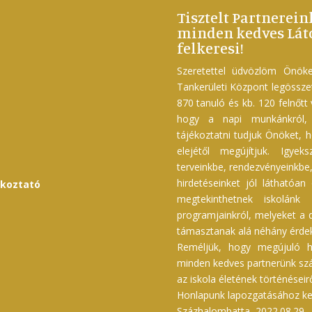
Tisztelt Partnerein
minden kedves Láto
felkeresi!
Szeretettel üdvözlöm Önöke
Tankerületi Központ legössz
870 tanuló és kb. 120 felnőtt
hogy a napi munkánkról, f
tájékoztatni tudjuk Önöket, h
elejétől megújítjuk. Igyek
terveinkbe, rendezvényeinkbe, 
hirdetéseinket jól láthatóan
ékoztató
megtekinthetnek iskolánk 
programjainkról, melyeket a d
támasztanak alá néhány érdek
Reméljük, hogy megújuló h
minden kedves partnerünk szám
az iskola életének történéseir
Honlapunk lapozgatásához kel
Százhalombatta, 2022.08.29.