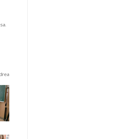
sa.
ndrea