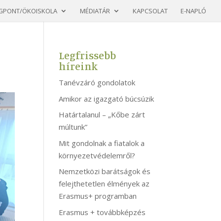
GPONT/ÖKOISKOLA
MÉDIATÁR
KAPCSOLAT
E-NAPLÓ
Legfrissebb
híreink
Tanévzáró gondolatok
Amikor az igazgató búcsúzik
Határtalanul – „Kőbe zárt
múltunk”
Mit gondolnak a fiatalok a
környezetvédelemről?
Nemzetközi barátságok és
felejthetetlen élmények az
Erasmus+ programban
Erasmus + továbbképzés