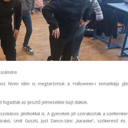
k számára
oz híven idén is megtartottuk a Halloween-i tematikájú ját
el fogadták az ijesztő jelmezekbe bújt diákok.
zokásos játékokkal is. A gyerekek jól szórakoztak a szellemke
rakó, Undi Guszti, Just Dance-tánc „karaoke”, szókereső és 