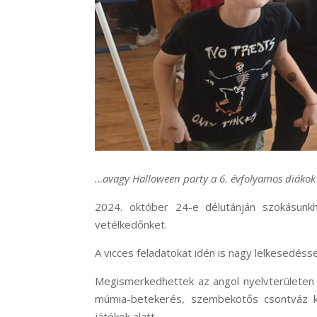
…avagy Halloween party a 6. évfolyamos diáko
2024. október 24-e délutánján szokásunkh
vetélkedőnket.
A vicces feladatokat idén is nagy lelkesedéss
Megismerkedhettek az angol nyelvterületen s
múmia-betekerés, szembekötős csontváz ki
játékok alatt.