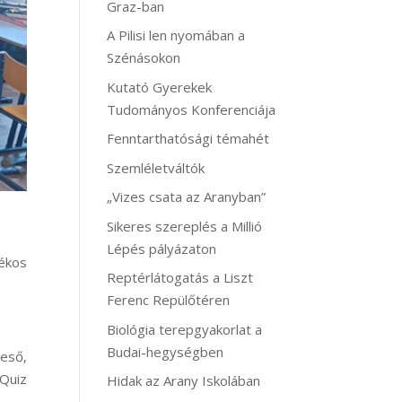
Graz-ban
A Pilisi len nyomában a
Szénásokon
Kutató Gyerekek
Tudományos Konferenciája
Fenntarthatósági témahét
Szemléletváltók
„Vizes csata az Aranyban”
Sikeres szereplés a Millió
Lépés pályázaton
ékos
Reptérlátogatás a Liszt
Ferenc Repülőtéren
Biológia terepgyakorlat a
Budai-hegységben
reső,
Quiz
Hidak az Arany Iskolában