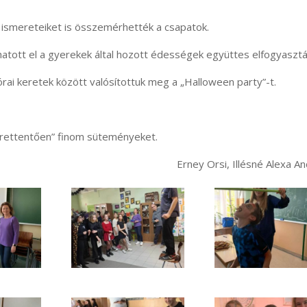
 ismereteiket is összemérhették a csapatok.
tott el a gyerekek által hozott édességek együttes elfogyasztá
ai keretek között valósítottuk meg a „Halloween party”-t.
 „rettentően” finom süteményeket.
Erney Orsi, Illésné Alexa A