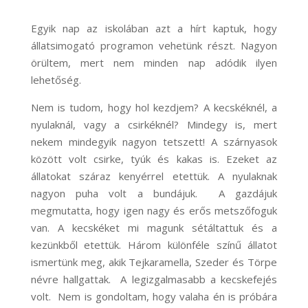
Egyik nap az iskolában azt a hírt kaptuk, hogy
állatsimogató programon vehetünk részt. Nagyon
örültem, mert nem minden nap adódik ilyen
lehetőség.
Nem is tudom, hogy hol kezdjem? A kecskéknél, a
nyulaknál, vagy a csirkéknél? Mindegy is, mert
nekem mindegyik nagyon tetszett! A szárnyasok
között volt csirke, tyúk és kakas is. Ezeket az
állatokat száraz kenyérrel etettük. A nyulaknak
nagyon puha volt a bundájuk. A gazdájuk
megmutatta, hogy igen nagy és erős metszőfoguk
van. A kecskéket mi magunk sétáltattuk és a
kezünkből etettük. Három különféle színű állatot
ismertünk meg, akik Tejkaramella, Szeder és Törpe
névre hallgattak. A legizgalmasabb a kecskefejés
volt. Nem is gondoltam, hogy valaha én is próbára