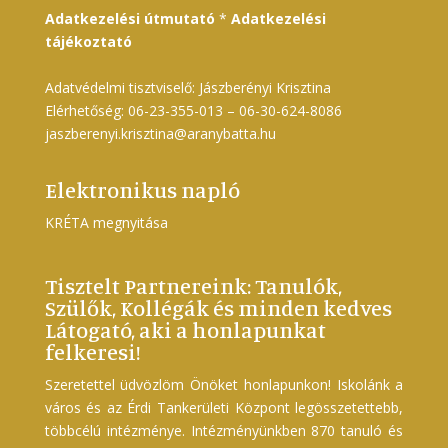
Adatkezelési útmutató
*
Adatkezelési
tájékoztató
Adatvédelmi tisztviselő: Jászberényi Krisztina
Elérhetőség: 06-23-355-013 – 06-30-624-8086
jaszberenyi.krisztina@aranybatta.hu
Elektronikus napló
KRÉTA megnyitása
Tisztelt Partnereink: Tanulók,
Szülők, Kollégák és minden kedves
Látogató, aki a honlapunkat
felkeresi!
Szeretettel üdvözlöm Önöket honlapunkon! Iskolánk a
város és az Érdi Tankerületi Központ legösszetettebb,
többcélú intézménye. Intézményünkben 870 tanuló és