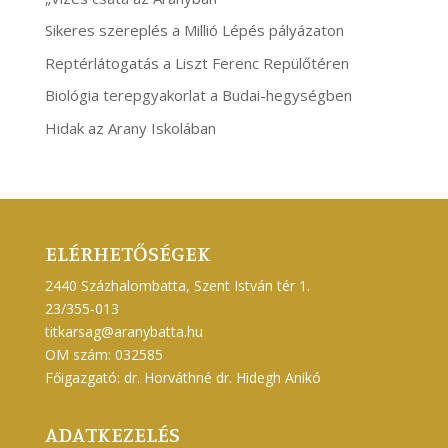
Sikeres szereplés a Millió Lépés pályázaton
Reptérlátogatás a Liszt Ferenc Repülőtéren
Biológia terepgyakorlat a Budai-hegységben
Hidak az Arany Iskolában
ELÉRHETŐSÉGEK
2440 Százhalombatta, Szent István tér 1.
23/355-013
titkarsag@aranybatta.hu
OM szám: 032585
Főigazgató: dr. Horváthné dr. Hidegh Anikó
ADATKEZELÉS