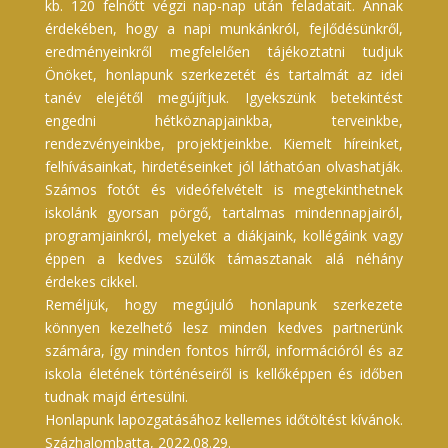
kb. 120 felnőtt végzi nap-nap után feladatait. Annak
érdekében, hogy a napi munkánkról, fejlődésünkről,
eredményeinkről megfelelően tájékoztatni tudjuk
Önöket, honlapunk szerkezetét és tartalmát az idei
tanév elejétől megújítjuk. Igyekszünk betekintést
engedni hétköznapjainkba, terveinkbe,
rendezvényeinkbe, projektjeinkbe. Kiemelt híreinket,
felhívásainkat, hirdetéseinket jól láthatóan olvashatják.
Számos fotót és videófelvételt is megtekinthetnek
iskolánk gyorsan pörgő, tartalmas mindennapjairól,
programjainkról, melyeket a diákjaink, kollégáink vagy
éppen a kedves szülők támasztanak alá néhány
érdekes cikkel.
Reméljük, hogy megújuló honlapunk szerkezete
könnyen kezelhető lesz minden kedves partnerünk
számára, így minden fontos hírről, információról és az
iskola életének történéseiről is kellőképpen és időben
tudnak majd értesülni.
Honlapunk lapozgatásához kellemes időtöltést kívánok.
Százhalombatta, 2022.08.29.