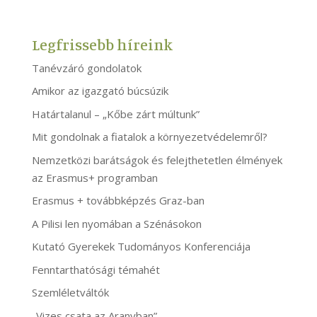
Legfrissebb híreink
Tanévzáró gondolatok
Amikor az igazgató búcsúzik
Határtalanul – „Kőbe zárt múltunk”
Mit gondolnak a fiatalok a környezetvédelemről?
Nemzetközi barátságok és felejthetetlen élmények
az Erasmus+ programban
Erasmus + továbbképzés Graz-ban
A Pilisi len nyomában a Szénásokon
Kutató Gyerekek Tudományos Konferenciája
Fenntarthatósági témahét
Szemléletváltók
„Vizes csata az Aranyban”