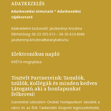
ADATKEZELÉS
Adatkezelési útmutató
*
Adatkezelési
tájékoztató
Adatvédelmi tisztviselő: Jászberényi Krisztina
Elérhetőség: 06-23-355-013 – 06-30-624-8086
jaszberenyi.krisztina@aranybatta.hu
Elektronikus napló
KRÉTA megnyitása
Tisztelt Partnereink: Tanulók,
Szülők, Kollégák és minden kedves
Látogató, aki a honlapunkat
felkeresi!
Szeretettel üdvözlöm Önöket honlapunkon! Iskolánk a
város és az Érdi Tankerületi Központ legösszetettebb,