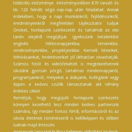
többcélú intézménye. Intézményünkben 870 tanuló és
kb. 120 felnőtt végzi nap-nap után feladatait. Annak
érdekében, hogy a napi munkánkról, fejlődésünkről,
eredményeinkről megfelelően tájékoztatni tudjuk
Önöket, honlapunk szerkezetét és tartalmát az idei
tanév elejétől megújítjuk. Igyekszünk betekintést
engedni hétköznapjainkba, terveinkbe,
rendezvényeinkbe, projektjeinkbe. Kiemelt híreinket,
felhívásainkat, hirdetéseinket jól láthatóan olvashatják.
Számos fotót és videófelvételt is megtekinthetnek
iskolánk gyorsan pörgő, tartalmas mindennapjairól,
programjainkról, melyeket a diákjaink, kollégáink vagy
éppen a kedves szülők támasztanak alá néhány
érdekes cikkel.
Reméljük, hogy megújuló honlapunk szerkezete
könnyen kezelhető lesz minden kedves partnerünk
számára, így minden fontos hírről, információról és az
iskola életének történéseiről is kellőképpen és időben
tudnak majd értesülni.
Honlapunk lapozgatásához kellemes időtöltést kívánok.