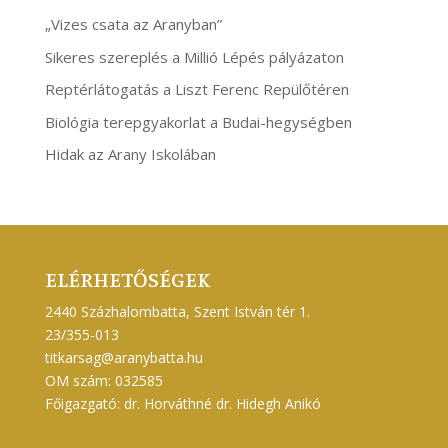
„Vizes csata az Aranyban”
Sikeres szereplés a Millió Lépés pályázaton
Reptérlátogatás a Liszt Ferenc Repülőtéren
Biológia terepgyakorlat a Budai-hegységben
Hidak az Arany Iskolában
ELÉRHETŐSÉGEK
2440 Százhalombatta, Szent István tér 1.
23/355-013
titkarsag@aranybatta.hu
OM szám: 032585
Főigazgató: dr. Horváthné dr. Hidegh Anikó