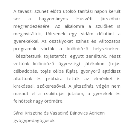
A tavaszi szünet előtti utolsó tanítási napon került
sor a hagyományos Húsvéti Játszóház
megrendezésére. Az alkalomra a szülőket is
meginvitáltuk, töltsenek egy vidám délutánt a
gyerekekkel. Az osztályokat színes és változatos
programok várták a különböző helyszíneken:
készítettünk tojástartót, együtt zenéltünk, részt
vettünk különböző ügyességi játékokon (tojás
célbadobás, tojás célba fújás), gyönyörű ajtódíszt
alkottunk és próbára tettük az elménket is
kirakóssal, szókeresővel. A Játszóház végén nem
maradt el a csokitojás jutalom, a gyerekek és
felnőttek nagy örömére.
Sárai Krisztina és Vasadiné Bánovics Adrienn
gyógypedagógusok