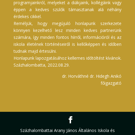
programjainkról, melyeket a diákjaink, kollégáink vagy
éppen a kedves szülők támasztanak alá néhány
érdekes cikkel.
Reméljük, hogy megújuló honlapunk szerkezete
könnyen kezelhető lesz minden kedves partnerünk
számára, így minden fontos hírről, információról és az
iskola életének történéseiről is kellőképpen és időben
tudnak majd értesülni.
Honlapunk lapozgatásához kellemes időtöltést kívánok.
Százhalombatta, 2022.08.29.
dr. Horváthné dr. Hidegh Anikó
főigazgató
Százhalombattai Arany János Általános Iskola és