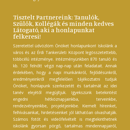
Tisztelt Partnereink: Tanulók,
Szülők, Kollégák és minden kedves
Látogató, aki a honlapunkat
felkeresi!
Szeretettel üdvözlöm Önöket honlapunkon! Iskolánk a
város és az Érdi Tankerületi Központ legösszetettebb,
többcélú intézménye. Intézményünkben 870 tanuló és
kb. 120 felnőtt végzi nap-nap után feladatait. Annak
érdekében, hogy a napi munkánkról, fejlődésünkről,
eredményeinkről megfelelően tájékoztatni tudjuk
Önöket, honlapunk szerkezetét és tartalmát az idei
tanév elejétől megújítjuk. Igyekszünk betekintést
engedni hétköznapjainkba, terveinkbe,
rendezvényeinkbe, projektjeinkbe. Kiemelt híreinket,
felhívásainkat, hirdetéseinket jól láthatóan olvashatják.
Számos fotót és videófelvételt is megtekinthetnek
iskolánk gyorsan pörgő, tartalmas mindennapjairól,