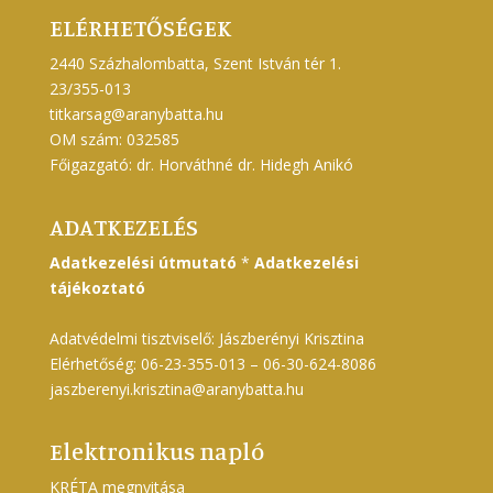
ELÉRHETŐSÉGEK
2440 Százhalombatta, Szent István tér 1.
23/355-013
titkarsag@aranybatta.hu
OM szám: 032585
Főigazgató: dr. Horváthné dr. Hidegh Anikó
ADATKEZELÉS
Adatkezelési útmutató
*
Adatkezelési
tájékoztató
Adatvédelmi tisztviselő: Jászberényi Krisztina
Elérhetőség: 06-23-355-013 – 06-30-624-8086
jaszberenyi.krisztina@aranybatta.hu
Elektronikus napló
KRÉTA megnyitása