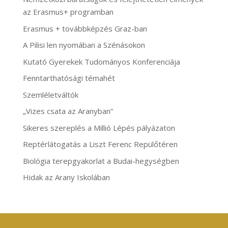
az Erasmus+ programban
Erasmus + továbbképzés Graz-ban
A Pilisi len nyomában a Szénásokon
Kutató Gyerekek Tudományos Konferenciája
Fenntarthatósági témahét
Szemléletváltók
„Vizes csata az Aranyban”
Sikeres szereplés a Millió Lépés pályázaton
Reptérlátogatás a Liszt Ferenc Repülőtéren
Biológia terepgyakorlat a Budai-hegységben
Hidak az Arany Iskolában