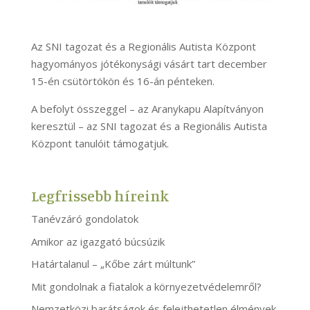
Az SNI tagozat és a Regionális Autista Központ
hagyományos jótékonysági vásárt tart december
15-én csütörtökön és 16-án pénteken.
A befolyt összeggel – az Aranykapu Alapítványon
keresztül – az SNI tagozat és a Regionális Autista
Központ tanulóit támogatjuk.
Legfrissebb híreink
Tanévzáró gondolatok
Amikor az igazgató búcsúzik
Határtalanul – „Kőbe zárt múltunk”
Mit gondolnak a fiatalok a környezetvédelemről?
Nemzetközi barátságok és felejthetetlen élmények