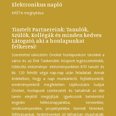
Elektronikus napló
KRÉTA megnyitása
Tisztelt Partnereink: Tanulók,
Szülők, Kollégák és minden kedves
Látogató, aki a honlapunkat
felkeresi!
Szeretettel üdvözlöm Önöket honlapunkon! Iskolánk a
város és az Érdi Tankerületi Központ legösszetettebb,
többcélú intézménye. Intézményünkben 870 tanuló és
kb. 120 felnőtt végzi nap-nap után feladatait. Annak
érdekében, hogy a napi munkánkról, fejlődésünkről,
eredményeinkről megfelelően tájékoztatni tudjuk
Önöket, honlapunk szerkezetét és tartalmát az idei
tanév elejétől megújítjuk. Igyekszünk betekintést
engedni hétköznapjainkba, terveinkbe,
rendezvényeinkbe, projektjeinkbe. Kiemelt híreinket,
felhívásainkat, hirdetéseinket jól láthatóan olvashatják.