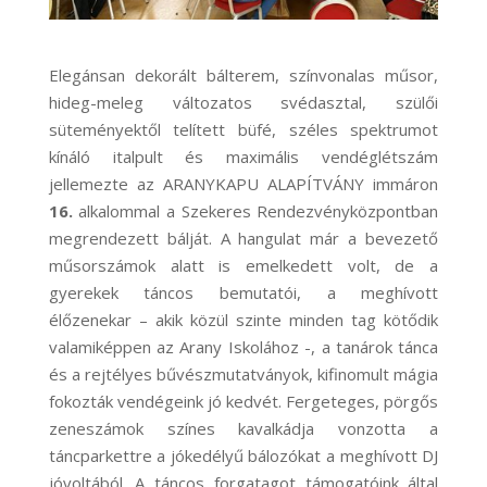
Elegánsan dekorált bálterem, színvonalas műsor,
hideg-meleg változatos svédasztal, szülői
süteményektől telített büfé, széles spektrumot
kínáló italpult és maximális vendéglétszám
jellemezte az ARANYKAPU ALAPÍTVÁNY immáron
16.
alkalommal a Szekeres Rendezvényközpontban
megrendezett bálját. A hangulat már a bevezető
műsorszámok alatt is emelkedett volt, de a
gyerekek táncos bemutatói, a meghívott
élőzenekar – akik közül szinte minden tag kötődik
valamiképpen az Arany Iskolához -, a tanárok tánca
és a rejtélyes bűvészmutatványok, kifinomult mágia
fokozták vendégeink jó kedvét. Fergeteges, pörgős
zeneszámok színes kavalkádja vonzotta a
táncparkettre a jókedélyű bálozókat a meghívott DJ
jóvoltából. A táncos forgatagot támogatóink által