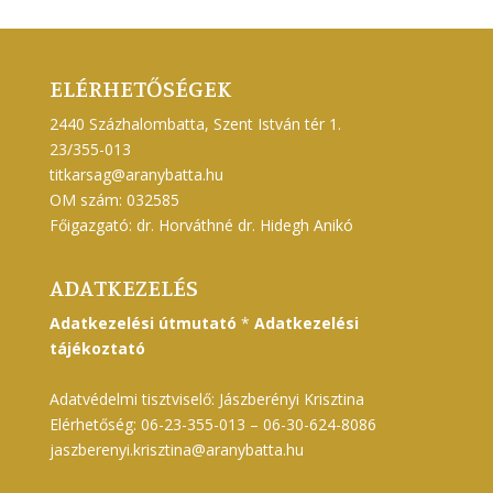
ELÉRHETŐSÉGEK
2440 Százhalombatta, Szent István tér 1.
23/355-013
titkarsag@aranybatta.hu
OM szám: 032585
Főigazgató: dr. Horváthné dr. Hidegh Anikó
ADATKEZELÉS
Adatkezelési útmutató
*
Adatkezelési
tájékoztató
Adatvédelmi tisztviselő: Jászberényi Krisztina
Elérhetőség: 06-23-355-013 – 06-30-624-8086
jaszberenyi.krisztina@aranybatta.hu