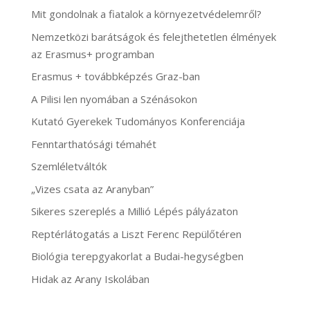
Mit gondolnak a fiatalok a környezetvédelemről?
Nemzetközi barátságok és felejthetetlen élmények
az Erasmus+ programban
Erasmus + továbbképzés Graz-ban
A Pilisi len nyomában a Szénásokon
Kutató Gyerekek Tudományos Konferenciája
Fenntarthatósági témahét
Szemléletváltók
„Vizes csata az Aranyban”
Sikeres szereplés a Millió Lépés pályázaton
Reptérlátogatás a Liszt Ferenc Repülőtéren
Biológia terepgyakorlat a Budai-hegységben
Hidak az Arany Iskolában