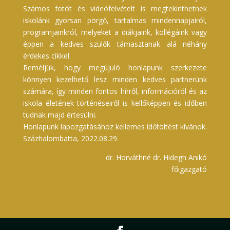
Számos fotót és videófelvételt is megtekinthetnek
iskolánk gyorsan pörgő, tartalmas mindennapjairól,
programjainkról, melyeket a diákjaink, kollégáink vagy
éppen a kedves szülők támasztanak alá néhány
érdekes cikkel.
Reméljük, hogy megújuló honlapunk szerkezete
könnyen kezelhető lesz minden kedves partnerünk
számára, így minden fontos hírről, információról és az
iskola életének történéseiről is kellőképpen és időben
tudnak majd értesülni.
Honlapunk lapozgatásához kellemes időtöltést kívánok.
Százhalombatta, 2022.08.29.
dr. Horváthné dr. Hidegh Anikó
főigazgató