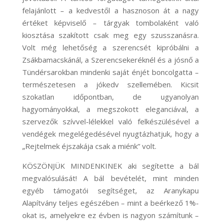
felajánlott – a kedvestől a hasznoson át a nagy
értéket képviselő – tárgyak tombolaként való
kiosztása szakított csak meg egy szusszanásra.
Volt még lehetőség a szerencsét kipróbálni a
Zsákbamacskánál, a Szerencsekeréknél és a jósnő a
Tündérsarokban mindenki saját énjét boncolgatta –
természetesen a jókedv szellemében. Kicsit
szokatlan időpontban, de ugyanolyan
hagyományokkal, a megszokott eleganciával, a
szervezők szívvel-lélekkel való felkészülésével a
vendégek megelégedésével nyugtázhatjuk, hogy a
„Rejtelmek éjszakája csak a miénk” volt.
KÖSZÖNJÜK MINDENKINEK aki segítette a bál
megvalósulását! A bál bevételét, mint minden
egyéb támogatói segítséget, az Aranykapu
Alapítvány teljes egészében – mint a beérkező 1%-
okat is, amelyekre ez évben is nagyon számítunk –