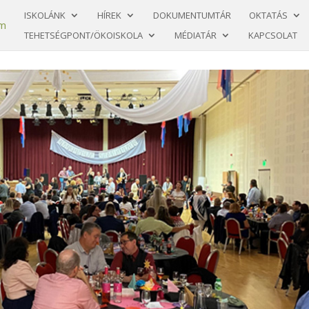
ISKOLÁNK
HÍREK
DOKUMENTUMTÁR
OKTATÁS
TEHETSÉGPONT/ÖKOISKOLA
MÉDIATÁR
KAPCSOLAT