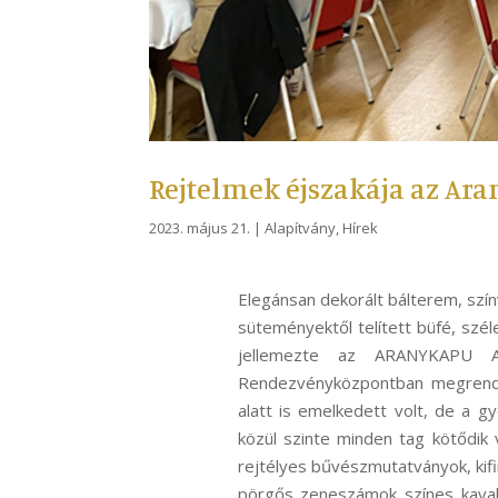
Rejtelmek éjszakája az Ara
2023. május 21.
|
Alapítvány
,
Hírek
Elegánsan dekorált bálterem, szí
süteményektől telített büfé, szé
jellemezte az ARANYKAPU
Rendezvényközpontban megrende
alatt is emelkedett volt, de a g
közül szinte minden tag kötődik 
rejtélyes bűvészmutatványok, kif
pörgős zeneszámok színes kavalk