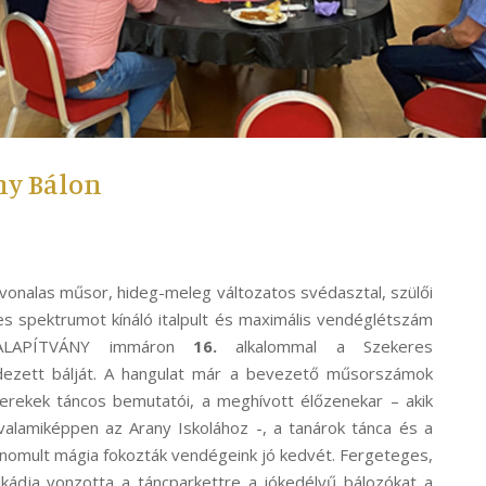
ny Bálon
nvonalas műsor, hideg-meleg változatos svédasztal, szülői
les spektrumot kínáló italpult és maximális vendéglétszám
 ALAPÍTVÁNY immáron
16.
alkalommal a Szekeres
zett bálját. A hangulat már a bevezető műsorszámok
yerekek táncos bemutatói, a meghívott élőzenekar – akik
valamiképpen az Arany Iskolához -, a tanárok tánca és a
inomult mágia fokozták vendégeink jó kedvét. Fergeteges,
ádja vonzotta a táncparkettre a jókedélyű bálozókat a