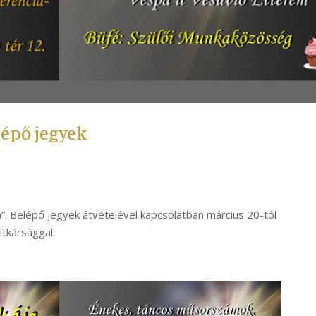
lépő jegyek
ja”. Belépő jegyek átvételével kapcsolatban március 20-tól
itkársággal.