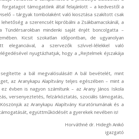
 forgatagot támogatóink által felajánlott – a kedvestől a
iselő – tárgyak tombolaként való kiosztása szakított csak
lehetőség a szerencsét kipróbálni a Zsákbamacskánál, a
a Tündérsarokban mindenki saját énjét boncolgatta –
emében. Kicsit szokatlan időpontban, de ugyanolyan
 eleganciával, a szervezők szívvel-lélekkel való
légedésével nyugtázhatjuk, hogy a „Rejtelmek éjszakája
ítette a bál megvalósulását! A bál bevételét, mint
et, az Aranykapu Alapítvány teljes egészében – mint a
 ez évben is nagyon számítunk – az Arany János Iskola
zás, versenyeztetés, felzárkóztatás, szociális támogatás,
. Köszönjük az Aranykapu Alapítvány Kuratóriumának és a
 támogatását, együttműködését a gyerekek nevében is!
Horváthné dr. Hidegh Anikó
igazgató