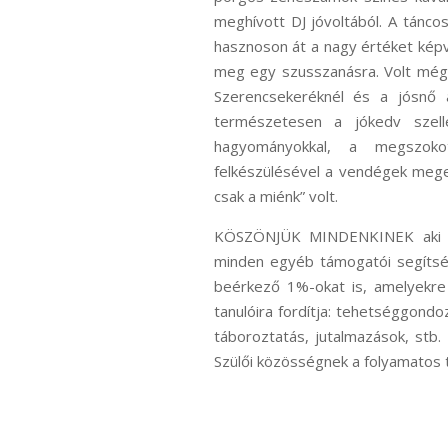
meghívott DJ jóvoltából. A táncos
hasznoson át a nagy értéket képv
meg egy szusszanásra. Volt még 
Szerencsekeréknél és a jósnő 
természetesen a jókedv szell
hagyományokkal, a megszokott
felkészülésével a vendégek mege
csak a miénk” volt.
KÖSZÖNJÜK MINDENKINEK aki seg
minden egyéb támogatói segítség
beérkező 1%-okat is, amelyekre
tanulóira fordítja: tehetséggondo
táboroztatás, jutalmazások, stb
Szülői közösségnek a folyamatos