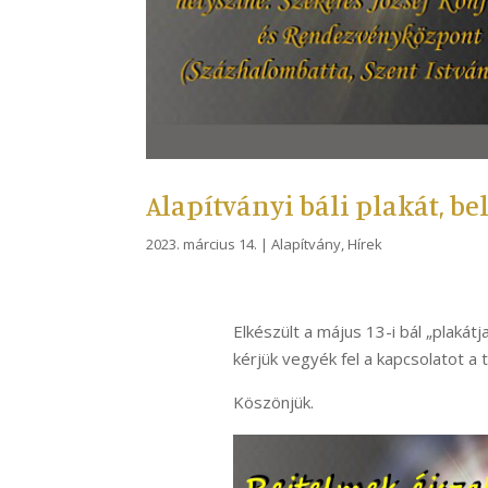
Alapítványi báli plakát, be
2023. március 14.
|
Alapítvány
,
Hírek
Elkészült a május 13-i bál „plakát
kérjük vegyék fel a kapcsolatot a t
Köszönjük.