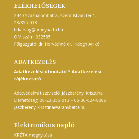
ELÉRHETŐSÉGEK
2440 Százhalombatta, Szent István tér 1.
23/355-013
titkarsag@aranybatta.hu
OM szám: 032585
Főigazgató: dr. Horváthné dr. Hidegh Anikó
ADATKEZELÉS
Adatkezelési útmutató
*
Adatkezelési
tájékoztató
Adatvédelmi tisztviselő: Jászberényi Krisztina
Elérhetőség: 06-23-355-013 – 06-30-624-8086
jaszberenyi.krisztina@aranybatta.hu
Elektronikus napló
KRÉTA megnyitása