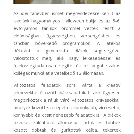
Az idei tanévben ismét megrendezésre került az
iskolánk hagyományos Halloween bulija és az 5-6.
évfolyamos tanulók örömmel vettek részt a
vidámságban, ügyességben, versengésben és
táncban bővelkedő programokon. A játékos
délutánt a gimnazista diákok segítségével
valósítottuk meg, akik nagy lelkesedéssel és
felelősségtudatosan segítették az angol szakos
kollégák munkáját a vetélkedő 12 állomásán.
Változatos feladatok sora várta a kreatív
jelmezekbe öltözött diákcsapatokat, akik ügyesen
megbirkóztak a rájuk váró változatos kihívásokkal,
amelyek között szerepeltek komolyabb, viccesebb,
könnyebb és kicsit nehezebb feladatok is. A diákok
tizenkét különböző állomáson jártak és többek
között dobtak és gurítottak célba, tekertek