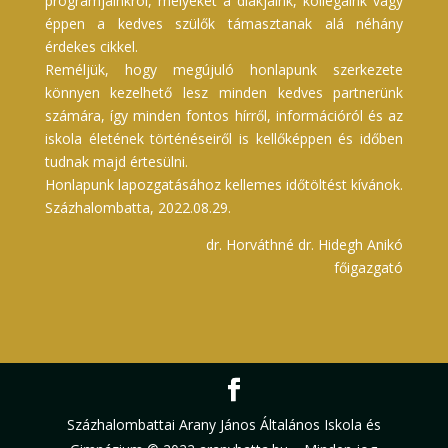
programjainkról, melyeket a diákjaink, kollégáink vagy
éppen a kedves szülők támasztanak alá néhány
érdekes cikkel.
Reméljük, hogy megújuló honlapunk szerkezete
könnyen kezelhető lesz minden kedves partnerünk
számára, így minden fontos hírről, információról és az
iskola életének történéseiről is kellőképpen és időben
tudnak majd értesülni.
Honlapunk lapozgatásához kellemes időtöltést kívánok.
Százhalombatta, 2022.08.29.
dr. Horváthné dr. Hidegh Anikó
főigazgató
Százhalombattai Arany János Általános Iskola és