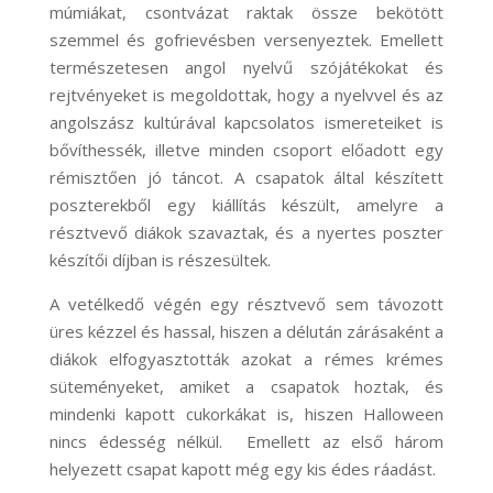
múmiákat, csontvázat raktak össze bekötött
szemmel és gofrievésben versenyeztek. Emellett
természetesen angol nyelvű szójátékokat és
rejtvényeket is megoldottak, hogy a nyelvvel és az
angolszász kultúrával kapcsolatos ismereteiket is
bővíthessék, illetve minden csoport előadott egy
rémisztően jó táncot. A csapatok által készített
poszterekből egy kiállítás készült, amelyre a
résztvevő diákok szavaztak, és a nyertes poszter
készítői díjban is részesültek.
A vetélkedő végén egy résztvevő sem távozott
üres kézzel és hassal, hiszen a délután zárásaként a
diákok elfogyasztották azokat a rémes krémes
süteményeket, amiket a csapatok hoztak, és
mindenki kapott cukorkákat is, hiszen Halloween
nincs édesség nélkül. Emellett az első három
helyezett csapat kapott még egy kis édes ráadást.