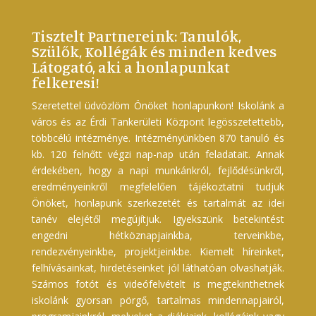
Tisztelt Partnereink: Tanulók,
Szülők, Kollégák és minden kedves
Látogató, aki a honlapunkat
felkeresi!
Szeretettel üdvözlöm Önöket honlapunkon! Iskolánk a
város és az Érdi Tankerületi Központ legösszetettebb,
többcélú intézménye. Intézményünkben 870 tanuló és
kb. 120 felnőtt végzi nap-nap után feladatait. Annak
érdekében, hogy a napi munkánkról, fejlődésünkről,
eredményeinkről megfelelően tájékoztatni tudjuk
Önöket, honlapunk szerkezetét és tartalmát az idei
tanév elejétől megújítjuk. Igyekszünk betekintést
engedni hétköznapjainkba, terveinkbe,
rendezvényeinkbe, projektjeinkbe. Kiemelt híreinket,
felhívásainkat, hirdetéseinket jól láthatóan olvashatják.
Számos fotót és videófelvételt is megtekinthetnek
iskolánk gyorsan pörgő, tartalmas mindennapjairól,