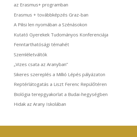
az Erasmus+ programban
Erasmus + továbbképzés Graz-ban
A Pilisi len nyomában a Szénásokon
Kutató Gyerekek Tudományos Konferenciája
Fenntarthatósági témahét
Szemléletváltók
„Vizes csata az Aranyban”
Sikeres szereplés a Millió Lépés pályázaton
Reptérlátogatás a Liszt Ferenc Repülőtéren
Biológia terepgyakorlat a Budai-hegységben
Hidak az Arany Iskolában