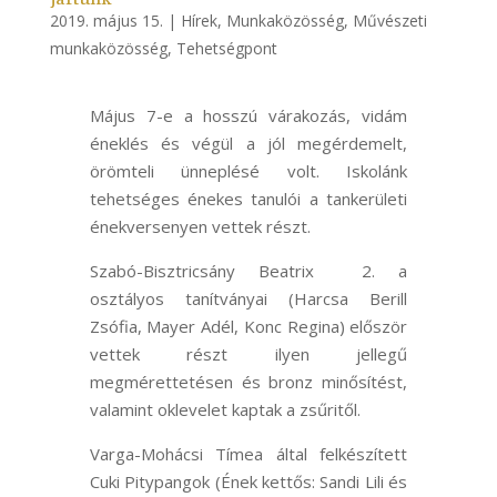
2019. május 15.
|
Hírek
,
Munkaközösség
,
Művészeti
munkaközösség
,
Tehetségpont
Május 7-e a hosszú várakozás, vidám
éneklés és végül a jól megérdemelt,
örömteli ünneplésé volt. Iskolánk
tehetséges énekes tanulói a tankerületi
énekversenyen vettek részt.
Szabó-Bisztricsány Beatrix 2. a
osztályos tanítványai (Harcsa Berill
Zsófia, Mayer Adél, Konc Regina) először
vettek részt ilyen jellegű
megmérettetésen és bronz minősítést,
valamint oklevelet kaptak a zsűritől.
Varga-Mohácsi Tímea által felkészített
Cuki Pitypangok (Ének kettős: Sandi Lili és