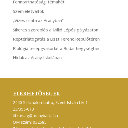
Fenntarthatósági témahét
Szemléletváltók
„Vizes csata az Aranyban”
Sikeres szereplés a Millió Lépés pályázaton
Reptérlátogatás a Liszt Ferenc Repülőtéren
Biológia terepgyakorlat a Budai-hegységben
Hidak az Arany Iskolában
ELÉRHETŐSÉGEK
2440 Százhalombatta, Szent István tér 1.
23/355-013
titkarsag@aranybatta.hu
OM szám: 032585