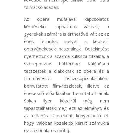
tolmácsolásában.
Az opera műfajával kapcsolatos
kérdésekre kaphattunk választ, a
gyerekek számára is érthetővé vált az az
ének technika, melyet a képzett
operaénekesek használnak. Betekintést
nyerhettünk a szakma kulissza titkaiba, a
szereposztás hátterébe. Különösen
tetszettek a diákoknak az opera és a
filmművészet összekapcsolásaként
bemutatott film-részletek, illetve az
énekesnő előadásában bemutatott áriák.
Sokan ilyen közelről még nem
tapasztalhatták meg ezt az élményt, és
az előadás sikereként könyvelhető el,
hogy valóban közelebb került számukra
ez a csodálatos műfaj.