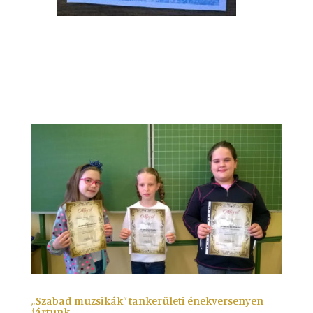
„Szabad muzsikák” tankerületi énekversenyen
jártunk