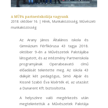
A MÜPA partneriskolája vagyunk
2018. október 16.
|
Hírek
,
Munkaközösség
,
Művészeti
munkaközösség
Az Arany János Általános iskola és
Gimnázium Férfikórusa 43 tagja 2018.
október 9-én a Művészetek Palotájába
látogatott, és az intézmény Partneriskola
programjának Operabeavató című
előadását tekintette meg.
Az iskola 43
diákját két pedagógus, Simó Alpár és
Kissné Szabó Éva kísérték el, az utazást
a Dunarent Kft. biztosította.
A helyszínre való megérkezés után
megtekintettük a Művészetek Palotája