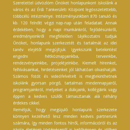
Szeretettel üdvözlöm Önöket honlapunkon! Iskolánk a
város és az Érdi Tankerületi Központ legösszetettebb,
többcélú intézménye. Intézményünkben 870 tanuló és
kb. 120 felnőtt végzi nap-nap után feladatait. Annak
érdekében, hogy a napi munkánkról, fejlődésünkről,
eredményeinkről megfelelően tájékoztatni tudjuk
Önöket, honlapunk szerkezetét és tartalmát az idei
tanév elejétől megújítjuk. Igyekszünk betekintést
engedni hétköznapjainkba, terveinkbe,
rendezvényeinkbe, projektjeinkbe. Kiemelt híreinket,
felhívásainkat, hirdetéseinket jól láthatóan olvashatják.
Számos fotót és videófelvételt is megtekinthetnek
iskolánk gyorsan pörgő, tartalmas mindennapjairól,
programjainkról, melyeket a diákjaink, kollégáink vagy
éppen a kedves szülők támasztanak alá néhány
érdekes cikkel.
Reméljük, hogy megújuló honlapunk szerkezete
könnyen kezelhető lesz minden kedves partnerünk
számára, így minden fontos hírről, információról és az
iskola életének történéseiről is kellőképpen és időben