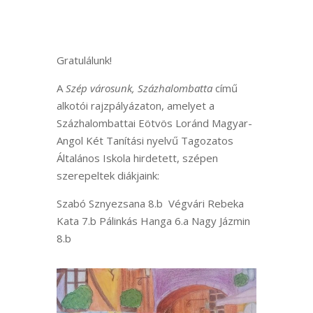
Gratulálunk!
A
Szép városunk, Százhalombatta
című
alkotói rajzpályázaton, amelyet a
Százhalombattai Eötvös Loránd Magyar-
Angol Két Tanítási nyelvű Tagozatos
Általános Iskola hirdetett, szépen
szerepeltek diákjaink:
Szabó Sznyezsana 8.b Végvári Rebeka
Kata 7.b Pálinkás Hanga 6.a Nagy Jázmin
8.b