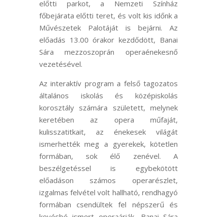
előtti parkot, a Nemzeti Színház
főbejárata előtti teret, és volt kis időnk a
Művészetek Palotáját is bejárni. Az
előadás 13.00 órakor kezdődött, Banai
Sára mezzoszoprán operaénekesnő
vezetésével.
Az interaktív program a felső tagozatos
általános iskolás és középiskolás
korosztály számára született, melynek
keretében az opera műfaját,
kulisszatitkait, az énekesek világát
ismerhették meg a gyerekek, kötetlen
formában, sok élő zenével. A
beszélgetéssel is egybekötött
előadáson számos operarészlet,
izgalmas felvétel volt hallható, rendhagyó
formában csendültek fel népszerű és
kevésbé ismert operaáriák, Banai Sára