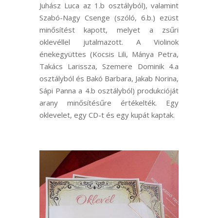
Juhász Luca az 1.b osztályból), valamint
Szabó-Nagy Csenge (szóló, 6.b.) ezüst
minősítést kapott, melyet a zsűri
oklevéllel jutalmazott. A Violinok
énekegyüttes (Kocsis Lili, Mánya Petra,
Takács Larissza, Szemere Dominik 4.a
osztályból és Bakó Barbara, Jakab Norina,
Sápi Panna a 4.b osztályból) produkcióját
arany minősítésűre értékelték. Egy
oklevelet, egy CD-t és egy kupát kaptak.