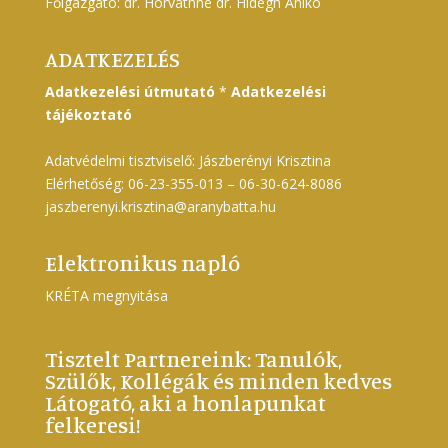
Főigazgató: dr. Horváthné dr. Hidegh Anikó
ADATKEZELÉS
Adatkezelési útmutató
*
Adatkezelési
tájékoztató
Adatvédelmi tisztviselő: Jászberényi Krisztina
Elérhetőség: 06-23-355-013 – 06-30-624-8086
jaszberenyi.krisztina@aranybatta.hu
Elektronikus napló
KRÉTA megnyitása
Tisztelt Partnereink: Tanulók,
Szülők, Kollégák és minden kedves
Látogató, aki a honlapunkat
felkeresi!